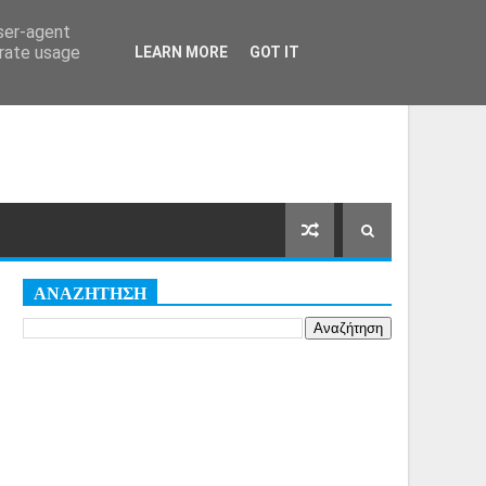
Αρχική Σελίδα
Όροι
Cookies
user-agent
erate usage
LEARN MORE
GOT IT
ΑΝΑΖΗΤΗΣΗ