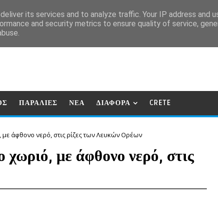
eliver its services and to analyze traffic. Your IP address and 
ormance and security metrics to ensure quality of service, gen
abuse.
ΟΣ
ΠΑΡΑΛΙΕΣ
ΝΕΑ
ΔΙΑΦΟΡΑ
CRETE
 με άφθονο νερό, στις ρίζες των Λευκών Ορέων
 χωριό, με άφθονο νερό, στις