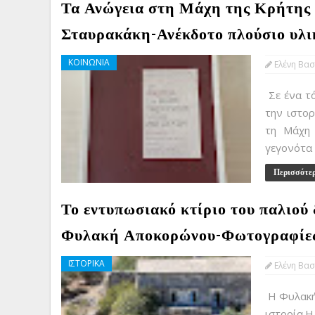
Τα Ανώγεια στη Μάχη της Κρήτης 
Σταυρακάκη-Ανέκδοτο πλούσιο υλι
ΚΟΙΝΩΝΙΑ
Ελένη Βασ
Σε ένα τ
την ιστο
τη Μάχη 
γεγονότα 
Περισσότε
Το εντυπωσιακό κτίριο του παλιού
Φυλακή Αποκορώνου-Φωτογραφίε
ΙΣΤΟΡΙΚΑ
Ελένη Βασ
Η Φυλακή
ιστορία.