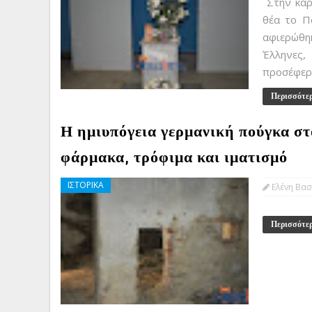
Στην καρ
θέα το Π
αφιερώθη
Έλληνες
προσέφερα
Περισσότε
Η ημιυπόγεια γερμανική πούγκα στ
φάρμακα, τρόφιμα και ιματισμό
ΙΣΤΟΡΙΚΑ
Ελένη Βασ
Περισσότε