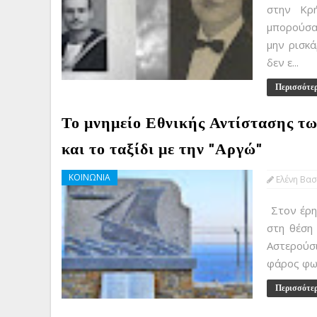
στην Κρ
μπορούσαν
μην ρισκ
δεν ε...
Περισσότε
Το μνημείο Εθνικής Αντίστασης τω
και το ταξίδι με την "Αργώ"
ΚΟΙΝΩΝΙΑ
Ελένη Βασ
Στον έρη
στη θέση
Αστερούσ
φάρος φωτ
Περισσότε