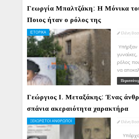
Γεωργία Μπαλτζάκη: Η Μόνικα του
Ποιος ήταν ο ρόλος της
ΙΣΤΟΡΙΚΑ
Ελένη Βασ
Υπήρξαν 
γυναίκες
ρόλος που
να αποκαλ
Περισσότε
Γεώργιος Ι. Μεταξάκης: Ένας άνθρ
σπάνια ακεραιότητα χαρακτήρα
ΞΕΧΩΡΙΣΤΟΙ ΑΝΘΡΩΠΟΙ
Ελένη Βασ
Υπάρχουν