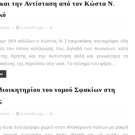
και την Αντίσταση από τον Κώστα Ν.
κό
ιλάκη
2 months ago
όμο 564 σελίδων ο Κώστας Ν. Σταυρακάκης καταγράφει όλη
ρία του τόπου καταγωγής του, δηλαδή των Ανωγείων, κατά
της Κρήτης και την Αντίσταση αλλά και γενικότερα τα
εκείνης της περιόδου στο νησί. Το πόνημα του φέρει ...
ρα
 διοικητηρίου του νομού Σφακίων στη
ς
ιλάκη
6 months ago
 είναι ένα όμορφο χωριό στον Αποκόρωνα Χανίων με μακρά
Η αρχική ονομασία του ήταν Φλακή και με αυτήν το