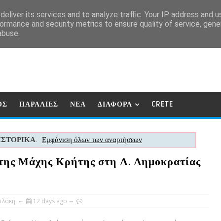
eliver its services and to analyze traffic. Your IP address and 
ormance and security metrics to ensure quality of service, gen
abuse.
ΟΣ
ΠΑΡΑΛΙΕΣ
ΝΕΑ
ΔΙΑΦΟΡΑ
CRETE
ΙΣΤΟΡΙΚΑ
.
Εμφάνιση όλων των αναρτήσεων
 της Μάχης Κρήτης στη Λ. Δημοκρατίας
ιλάκη
12 days ago