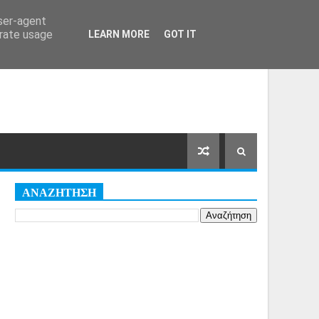
Αρχική Σελίδα
Όροι
Cookies
user-agent
erate usage
LEARN MORE
GOT IT
ΑΝΑΖΗΤΗΣΗ