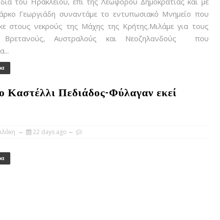
διά του Ηρακλείου, επί της Λεωφόρου Δημοκρατίας και με
άρκο Γεωργιάδη συναντάμε το εντυπωσιακό Μνημείο που
κε στους νεκρούς της Μάχης της Κρήτης.Μιλάμε για τους
, Βρετανούς, Αυστραλούς και Νεοζηλανδούς που
...
ρα
ο Καστέλλι Πεδιάδος-Φύλαγαν εκεί
ιλάκη
22 days ago
ρα