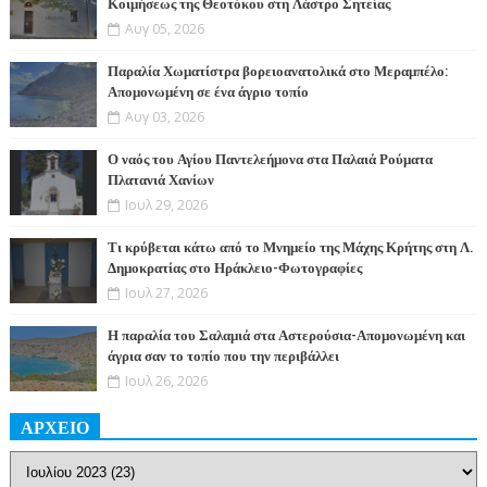
Κοιμήσεως της Θεοτόκου στη Λάστρο Σητείας
Αυγ 05, 2026
Παραλία Χωματίστρα βορειοανατολικά στο Μεραμπέλο:
Απομονωμένη σε ένα άγριο τοπίο
Αυγ 03, 2026
Ο ναός του Αγίου Παντελεήμονα στα Παλαιά Ρούματα
Πλατανιά Χανίων
Ιουλ 29, 2026
Τι κρύβεται κάτω από το Μνημείο της Μάχης Κρήτης στη Λ.
Δημοκρατίας στο Ηράκλειο-Φωτογραφίες
Ιουλ 27, 2026
Η παραλία του Σαλαμιά στα Αστερούσια-Απομονωμένη και
άγρια σαν το τοπίο που την περιβάλλει
Ιουλ 26, 2026
ΑΡΧΕΙΟ