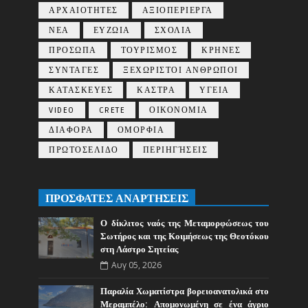
ΑΡΧΑΙΟΤΗΤΕΣ
ΑΞΙΟΠΕΡΙΕΡΓΑ
ΝΕΑ
ΕΥΖΩΙΑ
ΣΧΟΛΙΑ
ΠΡΟΣΩΠΑ
ΤΟΥΡΙΣΜΟΣ
ΚΡΗΝΕΣ
ΣΥΝΤΑΓΕΣ
ΞΕΧΩΡΙΣΤΟΙ ΑΝΘΡΩΠΟΙ
ΚΑΤΑΣΚΕΥΕΣ
ΚΑΣΤΡΑ
ΥΓΕΙΑ
VIDEO
CRETE
ΟΙΚΟΝΟΜΙΑ
ΔΙΑΦΟΡΑ
ΟΜΟΡΦΙΑ
ΠΡΩΤΟΣΕΛΙΔΟ
ΠΕΡΙΗΓΉΣΕΙΣ
ΠΡΟΣΦΑΤΕΣ ΑΝΑΡΤΗΣΕΙΣ
Ο δίκλιτος ναός της Μεταμορφώσεως του
Σωτήρος και της Κοιμήσεως της Θεοτόκου
στη Λάστρο Σητείας
Αυγ 05, 2026
Παραλία Χωματίστρα βορειοανατολικά στο
Μεραμπέλο: Απομονωμένη σε ένα άγριο