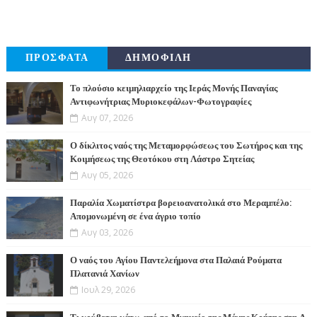
ΠΡΟΣΦΑΤΑ
ΔΗΜΟΦΙΛΗ
Το πλούσιο κειμηλιαρχείο της Ιεράς Μονής Παναγίας
Αντιφωνήτριας Μυριοκεφάλων-Φωτογραφίες
Αυγ 07, 2026
Ο δίκλιτος ναός της Μεταμορφώσεως του Σωτήρος και της
Κοιμήσεως της Θεοτόκου στη Λάστρο Σητείας
Αυγ 05, 2026
Παραλία Χωματίστρα βορειοανατολικά στο Μεραμπέλο:
Απομονωμένη σε ένα άγριο τοπίο
Αυγ 03, 2026
Ο ναός του Αγίου Παντελεήμονα στα Παλαιά Ρούματα
Πλατανιά Χανίων
Ιουλ 29, 2026