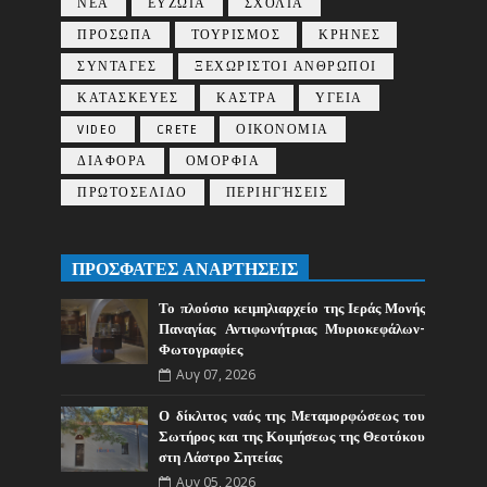
ΝΕΑ
ΕΥΖΩΙΑ
ΣΧΟΛΙΑ
ΠΡΟΣΩΠΑ
ΤΟΥΡΙΣΜΟΣ
ΚΡΗΝΕΣ
ΣΥΝΤΑΓΕΣ
ΞΕΧΩΡΙΣΤΟΙ ΑΝΘΡΩΠΟΙ
ΚΑΤΑΣΚΕΥΕΣ
ΚΑΣΤΡΑ
ΥΓΕΙΑ
VIDEO
CRETE
ΟΙΚΟΝΟΜΙΑ
ΔΙΑΦΟΡΑ
ΟΜΟΡΦΙΑ
ΠΡΩΤΟΣΕΛΙΔΟ
ΠΕΡΙΗΓΉΣΕΙΣ
ΠΡΟΣΦΑΤΕΣ ΑΝΑΡΤΗΣΕΙΣ
Το πλούσιο κειμηλιαρχείο της Ιεράς Μονής
Παναγίας Αντιφωνήτριας Μυριοκεφάλων-
Φωτογραφίες
Αυγ 07, 2026
Ο δίκλιτος ναός της Μεταμορφώσεως του
Σωτήρος και της Κοιμήσεως της Θεοτόκου
στη Λάστρο Σητείας
Αυγ 05, 2026