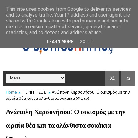
This site uses cookies from Google to deliver its services
and to analyze traffic. Your IP address and user-agent are
shared with Google along with performance and security
metrics to ensure quality of service, generate usage
statistics, and to detect and address abuse.
LEARN MORE
GOT IT
Home
ΠΕΡΙΗΓΗΣΕΙΣ
Ανώπολη Χερσονήσου: Ο οικισμός με την
ωραία θέα και τα ολάνθιστα σοκάκια (Φωτο)
Ανώπολη Χερσονήσου: Ο οικισμός με την
ωραία θέα και τα ολάνθιστα σοκάκια