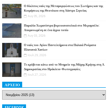
Ο δίκλιτος ναός της Μεταμορφώσεως του Σωτήρος και της
Κοιμήσεως της Θεοτόκου στη Λάστρο Σητείας
Αυγ 05, 2026
Παραλία Χωματίστρα βορειοανατολικά στο Μεραμπέλο:
Απομονωμένη σε ένα άγριο τοπίο
Αυγ 03, 2026
Ο ναός του Αγίου Παντελεήμονα στα Παλαιά Ρούματα
Πλατανιά Χανίων
Ιουλ 29, 2026
Τι κρύβεται κάτω από το Μνημείο της Μάχης Κρήτης στη Λ.
Δημοκρατίας στο Ηράκλειο-Φωτογραφίες
Ιουλ 27, 2026
ΑΡΧΕΙΟ
FACEBOOK