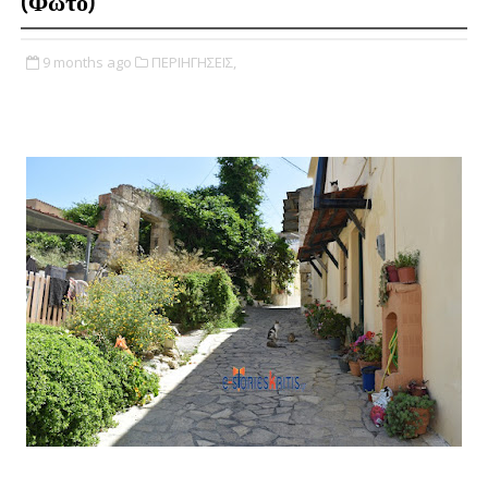
(Φωτο)
9 months ago
ΠΕΡΙΗΓΗΣΕΙΣ,