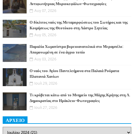
Αντιφωνήτριας Μυριοκεφάλων-Φωτογραφίες
Αυγ 07, 2026
Ο δίκλιτος ναός της Μεταμορφώσεως του Σωτήρος και της
Κοιμήσεως της Θεοτόκου στη Λάστρο Σητείας
Αυγ 05, 2026
Παραλία Χωματίστρα βορειοανατολικά στο Μεραμπέλο:
Απομονωμένη σε ένα άγριο τοπίο
Αυγ 03, 2026
Ο ναός του Αγίου Παντελεήμονα στα Παλαιά Ρούματα
Πλατανιά Χανίων
Ιουλ 29, 2026
Τι κρύβεται κάτω από το Μνημείο της Μάχης Κρήτης στη Λ.
Δημοκρατίας στο Ηράκλειο-Φωτογραφίες
Ιουλ 27, 2026
ΑΡΧΕΙΟ