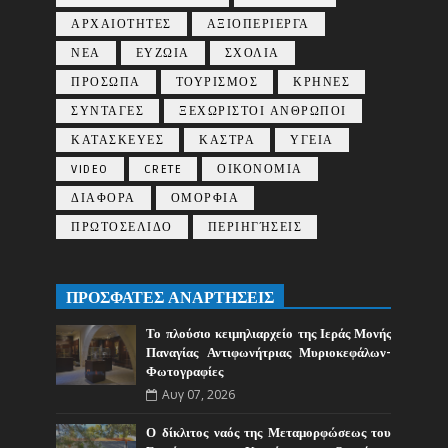
ΑΡΧΑΙΟΤΗΤΕΣ
ΑΞΙΟΠΕΡΙΕΡΓΑ
ΝΕΑ
ΕΥΖΩΙΑ
ΣΧΟΛΙΑ
ΠΡΟΣΩΠΑ
ΤΟΥΡΙΣΜΟΣ
ΚΡΗΝΕΣ
ΣΥΝΤΑΓΕΣ
ΞΕΧΩΡΙΣΤΟΙ ΑΝΘΡΩΠΟΙ
ΚΑΤΑΣΚΕΥΕΣ
ΚΑΣΤΡΑ
ΥΓΕΙΑ
VIDEO
CRETE
ΟΙΚΟΝΟΜΙΑ
ΔΙΑΦΟΡΑ
ΟΜΟΡΦΙΑ
ΠΡΩΤΟΣΕΛΙΔΟ
ΠΕΡΙΗΓΉΣΕΙΣ
ΠΡΟΣΦΑΤΕΣ ΑΝΑΡΤΗΣΕΙΣ
Το πλούσιο κειμηλιαρχείο της Ιεράς Μονής
Παναγίας Αντιφωνήτριας Μυριοκεφάλων-
Φωτογραφίες
Αυγ 07, 2026
Ο δίκλιτος ναός της Μεταμορφώσεως του