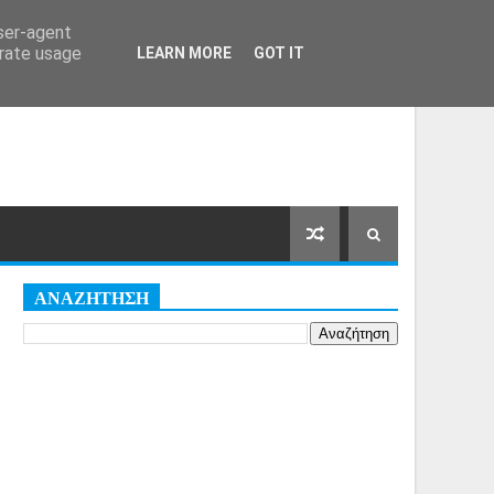
Αρχική Σελίδα
Όροι
Cookies
user-agent
erate usage
LEARN MORE
GOT IT
ΑΝΑΖΗΤΗΣΗ