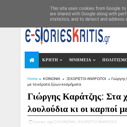
Αυγ 7, 2026
This site uses cookies from Google to d
are shared with Google along with perf
statistics, and to detect and address 
ΚΡΗΤΗ
ΜΝΗΜΕΙΑ
ΠΟΛΙΤΙΣΜ
Home
ΚΟΙΝΩΝΙΑ
ΞΕΧΩΡΙΣΤΟΙ ΑΝΘΡΩΠΟΙ
Γιώργης 
με τα κέρατα ζώων κοσμήματα
Γιώργης Καράτζης: Στα χέ
λουλούδια κι οι καρποί 
4 years ago
ΚΟΙΝΩΝΙΑ,
ΞΕΧΩΡΙΣΤΟΙ ΑΝΘΡΩΠΟΙ,