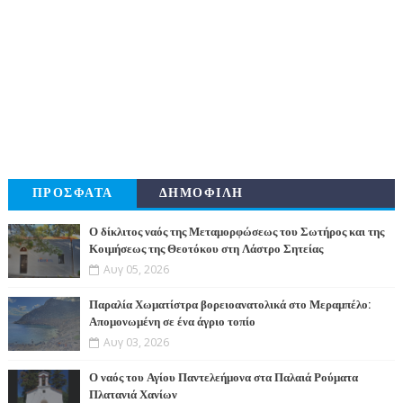
ΠΡΟΣΦΑΤΑ
ΔΗΜΟΦΙΛΗ
Ο δίκλιτος ναός της Μεταμορφώσεως του Σωτήρος και της
Κοιμήσεως της Θεοτόκου στη Λάστρο Σητείας
Αυγ 05, 2026
Παραλία Χωματίστρα βορειοανατολικά στο Μεραμπέλο:
Απομονωμένη σε ένα άγριο τοπίο
Αυγ 03, 2026
Ο ναός του Αγίου Παντελεήμονα στα Παλαιά Ρούματα
Πλατανιά Χανίων