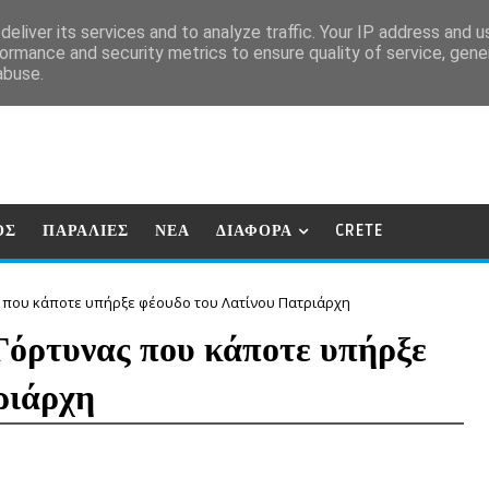
eliver its services and to analyze traffic. Your IP address and 
ormance and security metrics to ensure quality of service, gen
abuse.
ΟΣ
ΠΑΡΑΛΙΕΣ
ΝΕΑ
ΔΙΑΦΟΡΑ
CRETE
ς που κάποτε υπήρξε φέουδο του Λατίνου Πατριάρχη
Γόρτυνας που κάποτε υπήρξε
ριάρχη