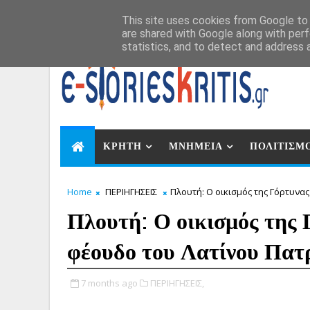
Αυγ 8, 2026
This site uses cookies from Google to d
are shared with Google along with perf
statistics, and to detect and address 
ΚΡΗΤΗ
ΜΝΗΜΕΙΑ
ΠΟΛΙΤΙΣΜ
Home
ΠΕΡΙΗΓΗΣΕΙΣ
Πλουτή: Ο οικισμός της Γόρτυνα
Πλουτή: Ο οικισμός της 
φέουδο του Λατίνου Πατ
7 months ago
ΠΕΡΙΗΓΗΣΕΙΣ,