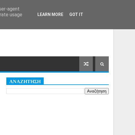
Αρχική Σελίδα
Όροι
Cookies
user-agent
erate usage
LEARN MORE
GOT IT
ΑΝΑΖΗΤΗΣΗ