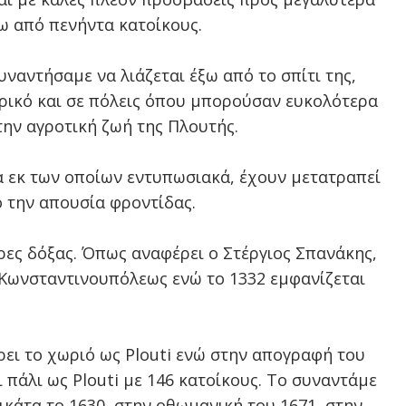
ω από πενήντα κατοίκους.
υναντήσαμε να λιάζεται έξω από το σπίτι της,
τερικό και σε πόλεις όπου μπορούσαν ευκολότερα
την αγροτική ζωή της Πλουτής.
α εκ των οποίων εντυπωσιακά, έχουν μετατραπεί
ό την απουσία φροντίδας.
ρες δόξας. Όπως αναφέρει ο Στέργιος Σπανάκης,
Κωνσταντινουπόλεως ενώ το 1332 εμφανίζεται
ει το χωριό ως Plouti ενώ στην απογραφή του
πάλι ως Plouti με 146 κατοίκους. Το συναντάμε
ικάτα το 1630, στην οθωμανική του 1671, στην