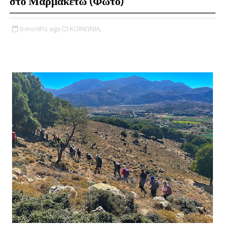
στο Μαρμακέτω (Φωτο)
9 months ago
ΚΟΙΝΩΝΙΑ,