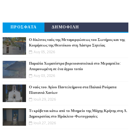
ΠΡΟΣΦΑΤΑ
ΔΗΜΟΦΙΛΗ
Ο δίκλιτος ναός της Μεταμορφώσεως του Σωτήρος και της
Κοιμήσεως της Θεοτόκου στη Λάστρο Σητείας
Αυγ 05, 2026
Παραλία Χωματίστρα βορειοανατολικά στο Μεραμπέλο:
Απομονωμένη σε ένα άγριο τοπίο
Αυγ 03, 2026
Ο ναός του Αγίου Παντελεήμονα στα Παλαιά Ρούματα
Πλατανιά Χανίων
Ιουλ 29, 2026
Τι κρύβεται κάτω από το Μνημείο της Μάχης Κρήτης στη Λ.
Δημοκρατίας στο Ηράκλειο-Φωτογραφίες
Ιουλ 27, 2026