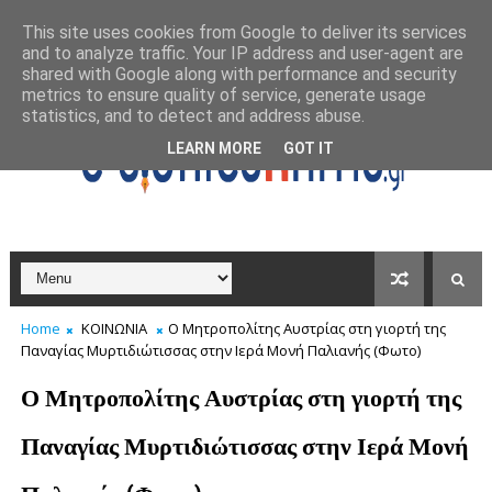
This site uses cookies from Google to deliver its services
and to analyze traffic. Your IP address and user-agent are
shared with Google along with performance and security
metrics to ensure quality of service, generate usage
statistics, and to detect and address abuse.
LEARN MORE
GOT IT
Home
ΚΟΙΝΩΝΙΑ
Ο Μητροπολίτης Αυστρίας στη γιορτή της
Παναγίας Μυρτιδιώτισσας στην Ιερά Μονή Παλιανής (Φωτο)
Ο Μητροπολίτης Αυστρίας στη γιορτή της
Παναγίας Μυρτιδιώτισσας στην Ιερά Μονή