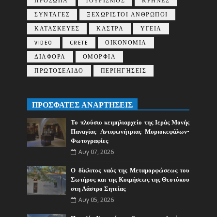
ΠΡΟΣΩΠΑ
ΤΟΥΡΙΣΜΟΣ
ΚΡΗΝΕΣ
ΣΥΝΤΑΓΕΣ
ΞΕΧΩΡΙΣΤΟΙ ΑΝΘΡΩΠΟΙ
ΚΑΤΑΣΚΕΥΕΣ
ΚΑΣΤΡΑ
ΥΓΕΙΑ
VIDEO
CRETE
ΟΙΚΟΝΟΜΙΑ
ΔΙΑΦΟΡΑ
ΟΜΟΡΦΙΑ
ΠΡΩΤΟΣΕΛΙΔΟ
ΠΕΡΙΗΓΉΣΕΙΣ
ΠΡΟΣΦΑΤΕΣ ΑΝΑΡΤΗΣΕΙΣ
Το πλούσιο κειμηλιαρχείο της Ιεράς Μονής
Παναγίας Αντιφωνήτριας Μυριοκεφάλων-
Φωτογραφίες
Αυγ 07, 2026
Ο δίκλιτος ναός της Μεταμορφώσεως του
Σωτήρος και της Κοιμήσεως της Θεοτόκου
στη Λάστρο Σητείας
Αυγ 05, 2026