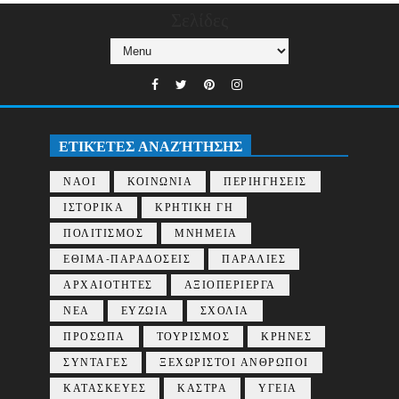
Σελίδες
ΕΤΙΚΈΤΕΣ ΑΝΑΖΉΤΗΣΗΣ
ΝΑΟΙ
ΚΟΙΝΩΝΙΑ
ΠΕΡΙΗΓΗΣΕΙΣ
ΙΣΤΟΡΙΚΑ
ΚΡΗΤΙΚΗ ΓΗ
ΠΟΛΙΤΙΣΜΟΣ
ΜΝΗΜΕΙΑ
ΕΘΙΜΑ-ΠΑΡΑΔΟΣΕΙΣ
ΠΑΡΑΛΙΕΣ
ΑΡΧΑΙΟΤΗΤΕΣ
ΑΞΙΟΠΕΡΙΕΡΓΑ
ΝΕΑ
ΕΥΖΩΙΑ
ΣΧΟΛΙΑ
ΠΡΟΣΩΠΑ
ΤΟΥΡΙΣΜΟΣ
ΚΡΗΝΕΣ
ΣΥΝΤΑΓΕΣ
ΞΕΧΩΡΙΣΤΟΙ ΑΝΘΡΩΠΟΙ
ΚΑΤΑΣΚΕΥΕΣ
ΚΑΣΤΡΑ
ΥΓΕΙΑ