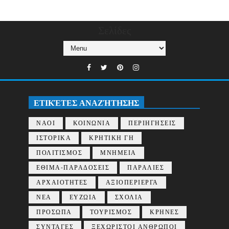
Σελίδες
ΕΤΙΚΈΤΕΣ ΑΝΑΖΉΤΗΣΗΣ
ΝΑΟΙ
ΚΟΙΝΩΝΙΑ
ΠΕΡΙΗΓΗΣΕΙΣ
ΙΣΤΟΡΙΚΑ
ΚΡΗΤΙΚΗ ΓΗ
ΠΟΛΙΤΙΣΜΟΣ
ΜΝΗΜΕΙΑ
ΕΘΙΜΑ-ΠΑΡΑΔΟΣΕΙΣ
ΠΑΡΑΛΙΕΣ
ΑΡΧΑΙΟΤΗΤΕΣ
ΑΞΙΟΠΕΡΙΕΡΓΑ
ΝΕΑ
ΕΥΖΩΙΑ
ΣΧΟΛΙΑ
ΠΡΟΣΩΠΑ
ΤΟΥΡΙΣΜΟΣ
ΚΡΗΝΕΣ
ΣΥΝΤΑΓΕΣ
ΞΕΧΩΡΙΣΤΟΙ ΑΝΘΡΩΠΟΙ