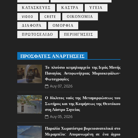
ΚΑΤΑΣΚΕΥΕΣ
ΚΑΣΤΡΑ
ΥΓΕΙΑ
VIDEO
CRETE
ΟΙΚΟΝΟΜΙΑ
ΔΙΑΦΟΡΑ
ΟΜΟΡΦΙΑ
ΠΡΩΤΟΣΕΛΙΔΟ
ΠΕΡΙΗΓΉΣΕΙΣ
ΠΡΟΣΦΑΤΕΣ ΑΝΑΡΤΗΣΕΙΣ
Το πλούσιο κειμηλιαρχείο της Ιεράς Μονής
Παναγίας Αντιφωνήτριας Μυριοκεφάλων-
Φωτογραφίες
Αυγ 07, 2026
Ο δίκλιτος ναός της Μεταμορφώσεως του
Σωτήρος και της Κοιμήσεως της Θεοτόκου
στη Λάστρο Σητείας
Αυγ 05, 2026
Παραλία Χωματίστρα βορειοανατολικά στο
Μεραμπέλο: Απομονωμένη σε ένα άγριο