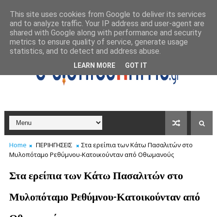
This site uses cookies from Google to deliver its services
and to analyze traffic. Your IP address and user-agent are
shared with Google along with performance and security
metrics to ensure quality of service, generate usage
statistics, and to detect and address abuse.
LEARN MORE
GOT IT
Home
ΠΕΡΙΗΓΗΣΕΙΣ
Στα ερείπια των Κάτω Πασαλιτών στο
Μυλοπόταμο Ρεθύμνου-Κατοικούνταν από Οθωμανούς
Στα ερείπια των Κάτω Πασαλιτών στο
Μυλοπόταμο Ρεθύμνου-Κατοικούνταν από