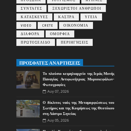
ΠΡΟΣΩΠΑ
ΤΟΥΡΙΣΜΟΣ
ΚΡΗΝΕΣ
ΣΥΝΤΑΓΕΣ
ΞΕΧΩΡΙΣΤΟΙ ΑΝΘΡΩΠΟΙ
ΚΑΤΑΣΚΕΥΕΣ
ΚΑΣΤΡΑ
ΥΓΕΙΑ
VIDEO
CRETE
ΟΙΚΟΝΟΜΙΑ
ΔΙΑΦΟΡΑ
ΟΜΟΡΦΙΑ
ΠΡΩΤΟΣΕΛΙΔΟ
ΠΕΡΙΗΓΉΣΕΙΣ
ΠΡΟΣΦΑΤΕΣ ΑΝΑΡΤΗΣΕΙΣ
Το πλούσιο κειμηλιαρχείο της Ιεράς Μονής
Παναγίας Αντιφωνήτριας Μυριοκεφάλων-
Φωτογραφίες
Αυγ 07, 2026
Ο δίκλιτος ναός της Μεταμορφώσεως του
Σωτήρος και της Κοιμήσεως της Θεοτόκου
στη Λάστρο Σητείας
Αυγ 05, 2026