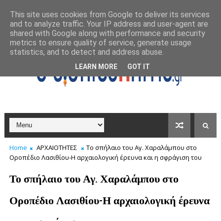
This site uses cookies from Google to deliver its services
and to analyze traffic. Your IP address and user-agent are
shared with Google along with performance and security
metrics to ensure quality of service, generate usage
statistics, and to detect and address abuse.
LEARN MORE
GOT IT
Home
ΑΡΧΑΙΟΤΗΤΕΣ
Το σπήλαιο του Αγ. Χαραλάμπου στο
Οροπέδιο Λασιθίου-Η αρχαιολογική έρευνα και η σφράγιση του
Το σπήλαιο του Αγ. Χαραλάμπου στο
Οροπέδιο Λασιθίου-Η αρχαιολογική έρευνα