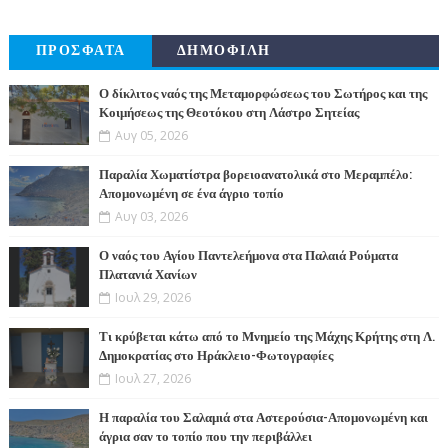
ΠΡΟΣΦΑΤΑ
ΔΗΜΟΦΙΛΗ
Ο δίκλιτος ναός της Μεταμορφώσεως του Σωτήρος και της
Κοιμήσεως της Θεοτόκου στη Λάστρο Σητείας
Αυγ 05, 2026
Παραλία Χωματίστρα βορειοανατολικά στο Μεραμπέλο:
Απομονωμένη σε ένα άγριο τοπίο
Αυγ 03, 2026
Ο ναός του Αγίου Παντελεήμονα στα Παλαιά Ρούματα
Πλατανιά Χανίων
Ιουλ 29, 2026
Τι κρύβεται κάτω από το Μνημείο της Μάχης Κρήτης στη Λ.
Δημοκρατίας στο Ηράκλειο-Φωτογραφίες
Ιουλ 27, 2026
Η παραλία του Σαλαμιά στα Αστερούσια-Απομονωμένη και
άγρια σαν το τοπίο που την περιβάλλει