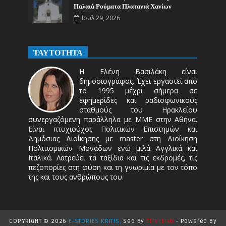
Παλαιά Ρούματα Πλατανιά Χανίων
Ιουλ 29, 2026
ΤΑΥΤΟΤΗΤΑ
Η Ελένη Βασιλάκη είναι
δημοσιογράφος. Έχει εργαστεί από
το 1995 μέχρι σήμερα σε
εφημερίδες και ραδιοφωνικούς
σταθμούς του Ηρακλείου
συνεργαζόμενη παράλληλα με ΜΜΕ στην Αθήνα.
Είναι πτυχιούχος Πολιτικών Επιστημών και
Δημόσιας Διοίκησης με master στη Διοίκηση
Πολιτισμικών Μονάδων ενώ μιλά Αγγλικά και
Ιταλικά. Λατρεύει τα ταξίδια και τις εκδρομές, τις
πεζοπορίες στη φύση και τη γνωριμία με τον τόπο
της και τους ανθρώπους του.
COPYRIGHT ©
2026
E-STORIES KRITIS,
Seo By
Effectlab
-
Powered By