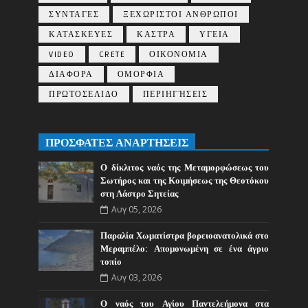
ΣΥΝΤΑΓΕΣ
ΞΕΧΩΡΙΣΤΟΙ ΑΝΘΡΩΠΟΙ
ΚΑΤΑΣΚΕΥΕΣ
ΚΑΣΤΡΑ
ΥΓΕΙΑ
VIDEO
CRETE
ΟΙΚΟΝΟΜΙΑ
ΔΙΑΦΟΡΑ
ΟΜΟΡΦΙΑ
ΠΡΩΤΟΣΕΛΙΔΟ
ΠΕΡΙΗΓΉΣΕΙΣ
ΠΡΟΣΦΑΤΕΣ ΑΝΑΡΤΗΣΕΙΣ
Ο δίκλιτος ναός της Μεταμορφώσεως του
Σωτήρος και της Κοιμήσεως της Θεοτόκου
στη Λάστρο Σητείας
Αυγ 05, 2026
Παραλία Χωματίστρα βορειοανατολικά στο
Μεραμπέλο: Απομονωμένη σε ένα άγριο
τοπίο
Αυγ 03, 2026
Ο ναός του Αγίου Παντελεήμονα στα