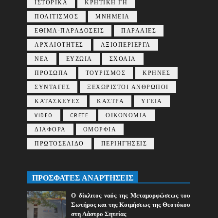
ΙΣΤΟΡΙΚΑ
ΚΡΗΤΙΚΗ ΓΗ
ΠΟΛΙΤΙΣΜΟΣ
ΜΝΗΜΕΙΑ
ΕΘΙΜΑ-ΠΑΡΑΔΟΣΕΙΣ
ΠΑΡΑΛΙΕΣ
ΑΡΧΑΙΟΤΗΤΕΣ
ΑΞΙΟΠΕΡΙΕΡΓΑ
ΝΕΑ
ΕΥΖΩΙΑ
ΣΧΟΛΙΑ
ΠΡΟΣΩΠΑ
ΤΟΥΡΙΣΜΟΣ
ΚΡΗΝΕΣ
ΣΥΝΤΑΓΕΣ
ΞΕΧΩΡΙΣΤΟΙ ΑΝΘΡΩΠΟΙ
ΚΑΤΑΣΚΕΥΕΣ
ΚΑΣΤΡΑ
ΥΓΕΙΑ
VIDEO
CRETE
ΟΙΚΟΝΟΜΙΑ
ΔΙΑΦΟΡΑ
ΟΜΟΡΦΙΑ
ΠΡΩΤΟΣΕΛΙΔΟ
ΠΕΡΙΗΓΉΣΕΙΣ
ΠΡΟΣΦΑΤΕΣ ΑΝΑΡΤΗΣΕΙΣ
Ο δίκλιτος ναός της Μεταμορφώσεως του
Σωτήρος και της Κοιμήσεως της Θεοτόκου
στη Λάστρο Σητείας