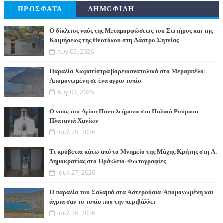
ΠΡΟΣΦΑΤΑ
ΔΗΜΟΦΙΛΗ
Ο δίκλιτος ναός της Μεταμορφώσεως του Σωτήρος και της
Κοιμήσεως της Θεοτόκου στη Λάστρο Σητείας
Αυγ 05, 2026
Παραλία Χωματίστρα βορειοανατολικά στο Μεραμπέλο:
Απομονωμένη σε ένα άγριο τοπίο
Αυγ 03, 2026
Ο ναός του Αγίου Παντελεήμονα στα Παλαιά Ρούματα
Πλατανιά Χανίων
Ιουλ 29, 2026
Τι κρύβεται κάτω από το Μνημείο της Μάχης Κρήτης στη Λ.
Δημοκρατίας στο Ηράκλειο-Φωτογραφίες
Ιουλ 27, 2026
Η παραλία του Σαλαμιά στα Αστερούσια-Απομονωμένη και
άγρια σαν το τοπίο που την περιβάλλει
Ιουλ 26, 2026