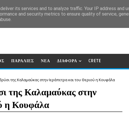
eliver its services and to analyze traffic. Your IP address and 
ormance and security metrics to ensure quality of service, gen
abuse.
ΟΣ
ΠΑΡΑΛΙΕΣ
ΝΕΑ
ΔΙΑΦΟΡΑ
CRETE
βρύσι της Καλαμαύκας στην Ιεράπετρα και του Θεριού η Κουφάλα
σι της Καλαμαύκας στην
ού η Κουφάλα