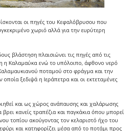
ρίσκονται οι πηγές του Κεφαλόβρυσου που
υγκεκριμένο χωριό αλλά για την ευρύτερη
δους βλάστηση πλαισιώνει τις πηγές από τις
ση η Καλαμαύκα ενώ το υπόλοιπο, άφθονο νερό
 Καλαμαυκιανού ποταμού στο φράγμα και την
 οποία ξεδιψά η Ιεράπετρα και οι εκτεταμένες
οιηθεί και ως χώρος ανάπαυσης και χαλάρωσης
α βρει κανείς τραπέζια και παγκάκια όπου μπορεί
ινου τοπίου ακούγοντας τον κελαριστό ήχο του
εφύρι και κατηφορίζει μέσα από το ποτάμι προς