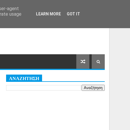
Αρχική Σελίδα
Όροι
Cookies
user-agent
erate usage
LEARN MORE
GOT IT
ΑΝΑΖΗΤΗΣΗ