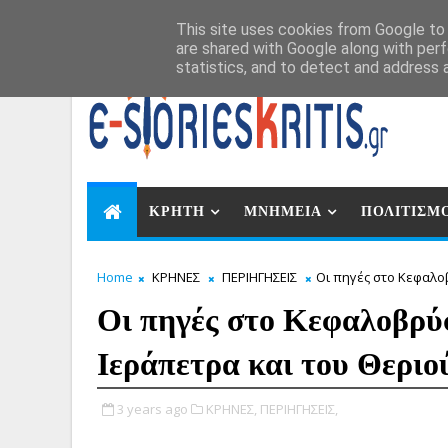
Αυγ 7, 2026
This site uses cookies from Google to d
are shared with Google along with perf
statistics, and to detect and address 
ΚΡΗΤΗ
ΜΝΗΜΕΙΑ
ΠΟΛΙΤΙΣΜ
Home
ΚΡΗΝΕΣ
ΠΕΡΙΗΓΗΣΕΙΣ
Οι πηγές στο Κεφαλο
Οι πηγές στο Κεφαλοβρύ
Ιεράπετρα και του Θερι
3 years ago
ΚΡΗΝΕΣ,
ΠΕΡΙΗΓΗΣΕΙΣ,