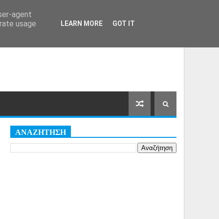
Αρχική Σελίδα
Όροι
Cookies
user-agent
erate usage
LEARN MORE
GOT IT
ΑΝΑΖΗΤΗΣΗ