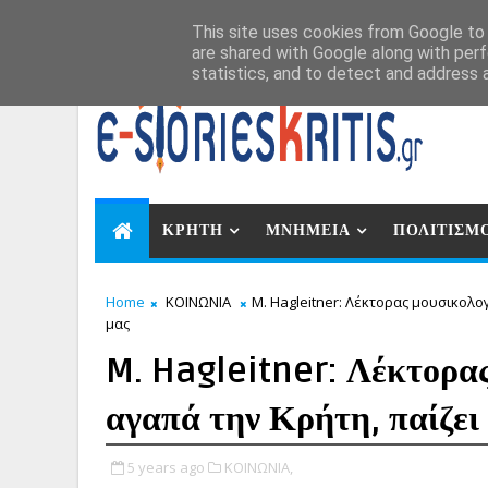
Αυγ 8, 2026
This site uses cookies from Google to d
are shared with Google along with perf
statistics, and to detect and address 
ΚΡΗΤΗ
ΜΝΗΜΕΙΑ
ΠΟΛΙΤΙΣΜ
Home
ΚΟΙΝΩΝΙΑ
M. Hagleitner: Λέκτορας μουσικολογ
μας
M. Hagleitner: Λέκτορας
αγαπά την Κρήτη, παίζει
5 years ago
ΚΟΙΝΩΝΙΑ,