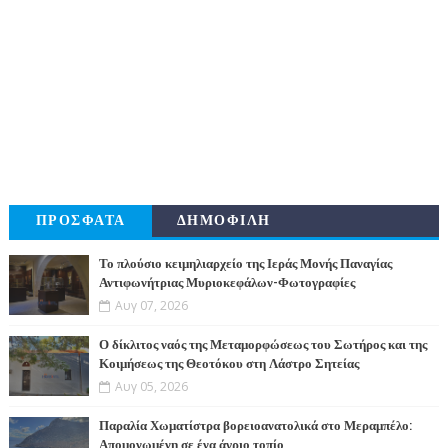
ΠΡΟΣΦΑΤΑ
ΔΗΜΟΦΙΛΗ
Το πλούσιο κειμηλιαρχείο της Ιεράς Μονής Παναγίας
Αντιφωνήτριας Μυριοκεφάλων-Φωτογραφίες
Αυγ 07, 2026
Ο δίκλιτος ναός της Μεταμορφώσεως του Σωτήρος και της
Κοιμήσεως της Θεοτόκου στη Λάστρο Σητείας
Αυγ 05, 2026
Παραλία Χωματίστρα βορειοανατολικά στο Μεραμπέλο:
Απομονωμένη σε ένα άγριο τοπίο