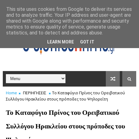
This site uses cookies from Google to deliver its services
and to analyze traffic. Your IP address and user-agent are
shared with Google along with performance and security
metrics to ensure quality of service, generate usage
statistics, and to detect and address abuse.
LEARN MORE
GOT IT
Home
ΠΕΡΙΗΓΗΣΕΙΣ
Το Καταφύγιο Πρίνος του Ορειβατικού
Συλλόγου Ηρακλείου στους πρόποδες του Ψηλορείτη
Το Καταφύγιο Πρίνος του Ορειβατικού
Συλλόγου Ηρακλείου στους πρόποδες του