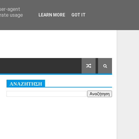
Αρχική Σελίδα
Όροι
Cookies
user-agent
erate usage
LEARN MORE
GOT IT
ΑΝΑΖΗΤΗΣΗ