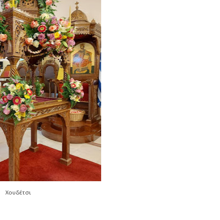
Χουδέτσι