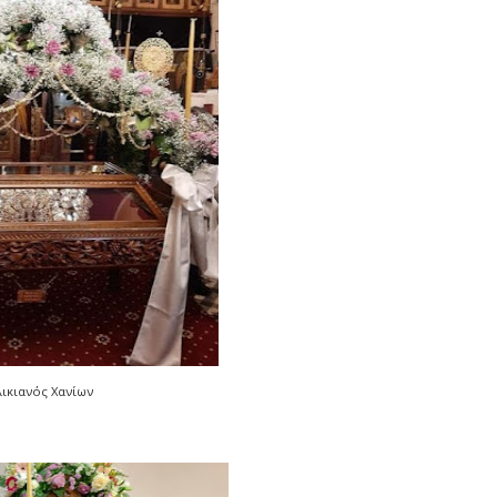
λικιανός Χανίων