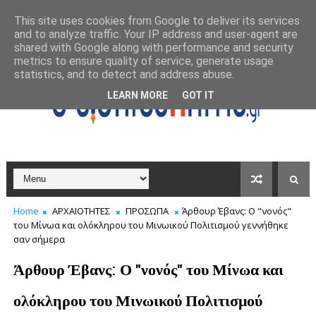
This site uses cookies from Google to deliver its services
and to analyze traffic. Your IP address and user-agent are
shared with Google along with performance and security
metrics to ensure quality of service, generate usage
statistics, and to detect and address abuse.
LEARN MORE
GOT IT
Home
ΑΡΧΑΙΟΤΗΤΕΣ
ΠΡΟΣΩΠΑ
Άρθουρ Έβανς: Ο "νονός"
του Μίνωα και ολόκληρου του Μινωικού Πολιτισμού γεννήθηκε
σαν σήμερα
Άρθουρ Έβανς: Ο "νονός" του Μίνωα και
ολόκληρου του Μινωικού Πολιτισμού