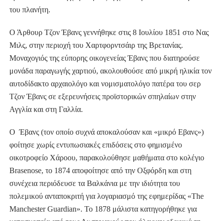
του πλανήτη.
Ο Άρθουρ Τζον Έβανς γεννήθηκε στις 8 Ιουλίου 1851 στο Νας
Μιλς, στην περιοχή του Χαρτφορντσάιρ της Βρετανίας.
Μοναχογιός της εύπορης οικογενείας Έβανς που διατηρούσε
μονάδα παραγωγής χαρτιού, ακολουθούσε από μικρή ηλικία τον
αυτοδίδακτο αρχαιολόγο και νομισματολόγο πατέρα του σερ
Τζον Έβανς σε εξερευνήσεις προϊστορικών σπηλαίων στην
Αγγλία και στη Γαλλία.
Ο Έβανς (τον οποίο συχνά αποκαλούσαν και «μικρό Εβανς»)
φοίτησε χωρίς εντυπωσιακές επιδόσεις στο φημισμένο
οικοτροφείο Χάροου, παρακολούθησε μαθήματα στο κολέγιο
Brasenose, το 1874 αποφοίτησε από την Οξφόρδη και στη
συνέχεια περιόδευσε τα Βαλκάνια με την ιδιότητα του
πολεμικού ανταποκριτή για λογαριασμό της εφημερίδας «The
Manchester Guardian». Το 1878 μάλιστα κατηγορήθηκε για