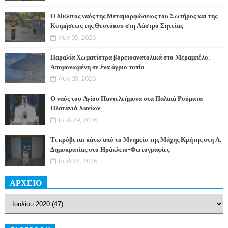
Ο δίκλιτος ναός της Μεταμορφώσεως του Σωτήρος και της
Κοιμήσεως της Θεοτόκου στη Λάστρο Σητείας
Αυγ 05, 2026
Παραλία Χωματίστρα βορειοανατολικά στο Μεραμπέλο:
Απομονωμένη σε ένα άγριο τοπίο
Αυγ 03, 2026
Ο ναός του Αγίου Παντελεήμονα στα Παλαιά Ρούματα
Πλατανιά Χανίων
Ιουλ 29, 2026
Τι κρύβεται κάτω από το Μνημείο της Μάχης Κρήτης στη Λ.
Δημοκρατίας στο Ηράκλειο-Φωτογραφίες
Ιουλ 27, 2026
ΑΡΧΕΙΟ