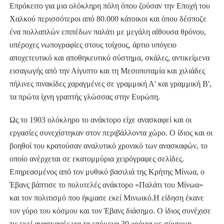
Επρόκειτο για μια ολόκληρη πόλη όπου ζούσαν την Εποχή του
Χαλκού περισσότεροι από 80.000 κάτοικοι και όπου δέσποζε
ένα πολλαπλών επιπέδων παλάτι με μεγάλη αίθουσα θρόνου,
υπέροχες νωπογραφίες στους τοίχους, άρτιο υπόγειο
αποχετευτικό και αποθηκευτικό σύστημα, σκάλες, αντικείμενα
εισαγωγής από την Αίγυπτο και τη Μεσοποταμία και χιλιάδες
πήλινες πινακίδες χαραγμένες σε γραμμική Α' και γραμμική Β',
τα πρώτα ίχνη γραπτής γλώσσας στην Ευρώπη.
Ως το 1903 ολόκληρο το ανάκτορο είχε ανασκαφεί και οι
εργασίες συνεχίστηκαν στον περιβάλλοντα χώρο. Ο ίδιος και οι
βοηθοί του κρατούσαν αναλυτικό χρονικό των ανασκαφών, το
οποίο ανέρχεται σε εκατομμύρια χειρόγραφες σελίδες.
Επηρεασμένος από τον μυθικό βασιλιά της Κρήτης Μίνωα, ο
Έβανς βάπτισε το πολυτελές ανάκτορο «Παλάτι του Μίνωα»
και τον πολιτισμό που ήκμασε εκεί Μινωικό.
Η είδηση έκανε
τον γύρο του κόσμου και τον Έβανς διάσημο. Ο ίδιος συνέχισε
τις εκεί ανασκαφές για τα επόμενα 30 χρόνια με σύντομη