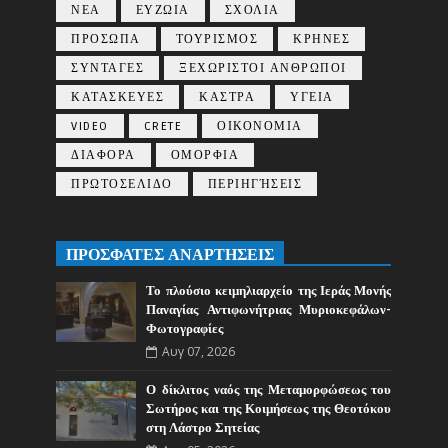
ΝΕΑ
ΕΥΖΩΙΑ
ΣΧΟΛΙΑ
ΠΡΟΣΩΠΑ
ΤΟΥΡΙΣΜΟΣ
ΚΡΗΝΕΣ
ΣΥΝΤΑΓΕΣ
ΞΕΧΩΡΙΣΤΟΙ ΑΝΘΡΩΠΟΙ
ΚΑΤΑΣΚΕΥΕΣ
ΚΑΣΤΡΑ
ΥΓΕΙΑ
VIDEO
CRETE
ΟΙΚΟΝΟΜΙΑ
ΔΙΑΦΟΡΑ
ΟΜΟΡΦΙΑ
ΠΡΩΤΟΣΕΛΙΔΟ
ΠΕΡΙΗΓΉΣΕΙΣ
ΠΡΟΣΦΑΤΕΣ ΑΝΑΡΤΗΣΕΙΣ
Το πλούσιο κειμηλιαρχείο της Ιεράς Μονής
Παναγίας Αντιφωνήτριας Μυριοκεφάλων-
Φωτογραφίες
Αυγ 07, 2026
Ο δίκλιτος ναός της Μεταμορφώσεως του
Σωτήρος και της Κοιμήσεως της Θεοτόκου
στη Λάστρο Σητείας