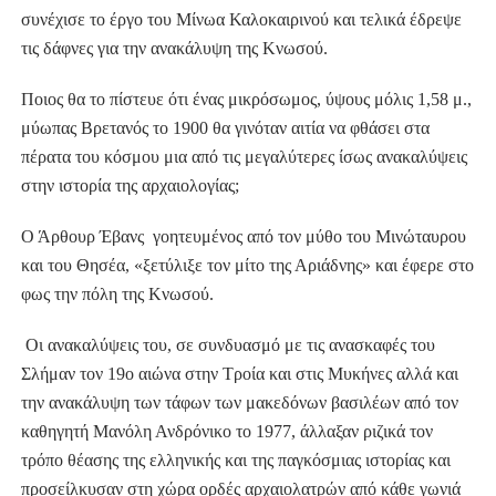
συνέχισε το έργο του Μίνωα Καλοκαιρινού και τελικά έδρεψε
τις δάφνες για την ανακάλυψη της Κνωσού.
Ποιος θα το πίστευε ότι ένας μικρόσωμος, ύψους μόλις 1,58 μ.,
μύωπας Βρετανός το 1900 θα γινόταν αιτία να φθάσει στα
πέρατα του κόσμου μια από τις μεγαλύτερες ίσως ανακαλύψεις
στην ιστορία της αρχαιολογίας;
Ο Άρθουρ Έβανς γοητευμένος από τον μύθο του Μινώταυρου
και του Θησέα, «ξετύλιξε τον μίτο της Αριάδνης» και έφερε στο
φως την πόλη της Κνωσού.
Οι ανακαλύψεις του, σε συνδυασμό με τις ανασκαφές του
Σλήμαν τον 19ο αιώνα στην Τροία και στις Μυκήνες αλλά και
την ανακάλυψη των τάφων των μακεδόνων βασιλέων από τον
καθηγητή Μανόλη Ανδρόνικο το 1977, άλλαξαν ριζικά τον
τρόπο θέασης της ελληνικής και της παγκόσμιας ιστορίας και
προσείλκυσαν στη χώρα ορδές αρχαιολατρών από κάθε γωνιά