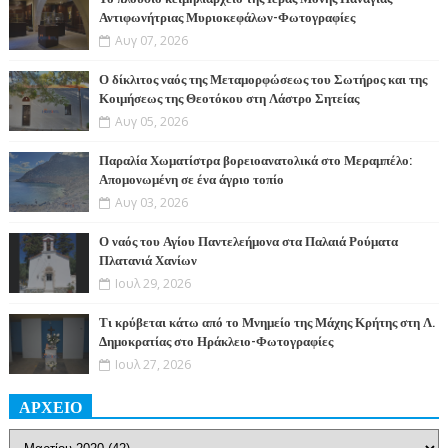
Αντιφωνήτριας Μυριοκεφάλων-Φωτογραφίες
Αυγ 07, 2026
Ο δίκλιτος ναός της Μεταμορφώσεως του Σωτήρος και της
Κοιμήσεως της Θεοτόκου στη Λάστρο Σητείας
Αυγ 05, 2026
Παραλία Χωματίστρα βορειοανατολικά στο Μεραμπέλο:
Απομονωμένη σε ένα άγριο τοπίο
Αυγ 03, 2026
Ο ναός του Αγίου Παντελεήμονα στα Παλαιά Ρούματα
Πλατανιά Χανίων
Ιουλ 29, 2026
Τι κρύβεται κάτω από το Μνημείο της Μάχης Κρήτης στη Λ.
Δημοκρατίας στο Ηράκλειο-Φωτογραφίες
Ιουλ 27, 2026
ΑΡΧΕΙΟ