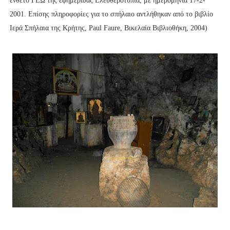
ένθετο ΓΕΩ της εφημερίδας Ελευθεροτυπία, με ημερομηνία 17-2-
2001. Επίσης πληροφορίες για το σπήλαιο αντλήθηκαν από το βιβλίο
Ιερά Σπήλαια της Κρήτης, Paul Faure, Βικελαία Βιβλιοθήκη, 2004)