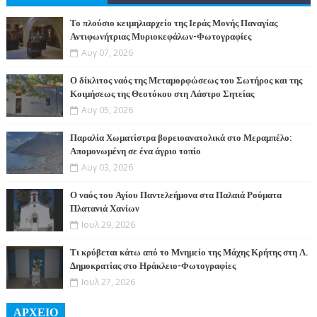
Το πλούσιο κειμηλιαρχείο της Ιεράς Μονής Παναγίας
Αντιφωνήτριας Μυριοκεφάλων-Φωτογραφίες
Αυγ 07, 2026
Ο δίκλιτος ναός της Μεταμορφώσεως του Σωτήρος και της
Κοιμήσεως της Θεοτόκου στη Λάστρο Σητείας
Αυγ 05, 2026
Παραλία Χωματίστρα βορειοανατολικά στο Μεραμπέλο:
Απομονωμένη σε ένα άγριο τοπίο
Αυγ 03, 2026
Ο ναός του Αγίου Παντελεήμονα στα Παλαιά Ρούματα
Πλατανιά Χανίων
Ιουλ 29, 2026
Τι κρύβεται κάτω από το Μνημείο της Μάχης Κρήτης στη Λ.
Δημοκρατίας στο Ηράκλειο-Φωτογραφίες
Ιουλ 27, 2026
ΑΡΧΕΙΟ