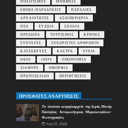
ΠΟΛΙΤΙΣΜΟΣ
ΜΝΗΜΕΙΑ
ΕΘΙΜΑ-ΠΑΡΑΔΟΣΕΙΣ
ΠΑΡΑΛΙΕΣ
ΑΡΧΑΙΟΤΗΤΕΣ
ΑΞΙΟΠΕΡΙΕΡΓΑ
ΝΕΑ
ΕΥΖΩΙΑ
ΣΧΟΛΙΑ
ΠΡΟΣΩΠΑ
ΤΟΥΡΙΣΜΟΣ
ΚΡΗΝΕΣ
ΣΥΝΤΑΓΕΣ
ΞΕΧΩΡΙΣΤΟΙ ΑΝΘΡΩΠΟΙ
ΚΑΤΑΣΚΕΥΕΣ
ΚΑΣΤΡΑ
ΥΓΕΙΑ
VIDEO
CRETE
ΟΙΚΟΝΟΜΙΑ
ΔΙΑΦΟΡΑ
ΟΜΟΡΦΙΑ
ΠΡΩΤΟΣΕΛΙΔΟ
ΠΕΡΙΗΓΉΣΕΙΣ
ΠΡΟΣΦΑΤΕΣ ΑΝΑΡΤΗΣΕΙΣ
Το πλούσιο κειμηλιαρχείο της Ιεράς Μονής
Παναγίας Αντιφωνήτριας Μυριοκεφάλων-
Φωτογραφίες
Αυγ 07, 2026