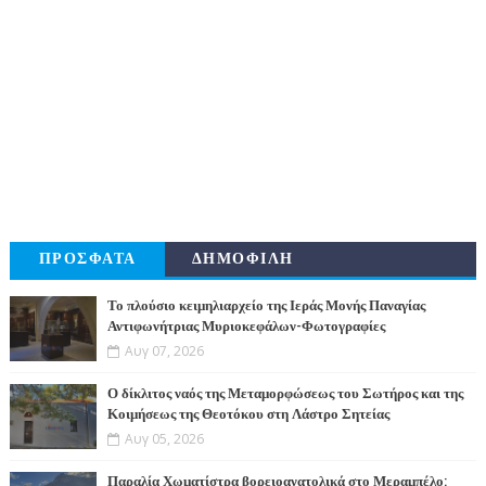
ΠΡΟΣΦΑΤΑ
ΔΗΜΟΦΙΛΗ
Το πλούσιο κειμηλιαρχείο της Ιεράς Μονής Παναγίας
Αντιφωνήτριας Μυριοκεφάλων-Φωτογραφίες
Αυγ 07, 2026
Ο δίκλιτος ναός της Μεταμορφώσεως του Σωτήρος και της
Κοιμήσεως της Θεοτόκου στη Λάστρο Σητείας
Αυγ 05, 2026
Παραλία Χωματίστρα βορειοανατολικά στο Μεραμπέλο: