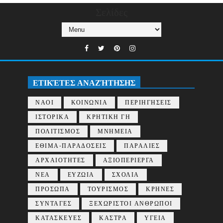
Σελίδες
ΕΤΙΚΈΤΕΣ ΑΝΑΖΉΤΗΣΗΣ
ΝΑΟΙ
ΚΟΙΝΩΝΙΑ
ΠΕΡΙΗΓΗΣΕΙΣ
ΙΣΤΟΡΙΚΑ
ΚΡΗΤΙΚΗ ΓΗ
ΠΟΛΙΤΙΣΜΟΣ
ΜΝΗΜΕΙΑ
ΕΘΙΜΑ-ΠΑΡΑΔΟΣΕΙΣ
ΠΑΡΑΛΙΕΣ
ΑΡΧΑΙΟΤΗΤΕΣ
ΑΞΙΟΠΕΡΙΕΡΓΑ
ΝΕΑ
ΕΥΖΩΙΑ
ΣΧΟΛΙΑ
ΠΡΟΣΩΠΑ
ΤΟΥΡΙΣΜΟΣ
ΚΡΗΝΕΣ
ΣΥΝΤΑΓΕΣ
ΞΕΧΩΡΙΣΤΟΙ ΑΝΘΡΩΠΟΙ
ΚΑΤΑΣΚΕΥΕΣ
ΚΑΣΤΡΑ
ΥΓΕΙΑ