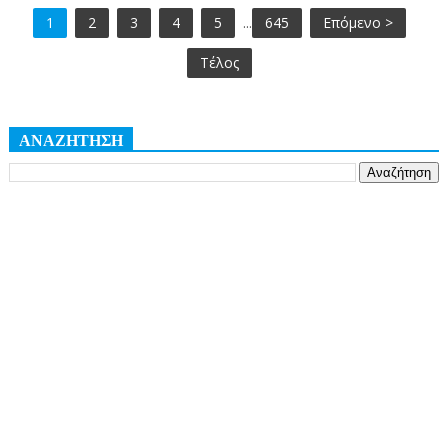
1
2
3
4
5
...
645
Επόμενο >
Τέλος
ΑΝΑΖΗΤΗΣΗ