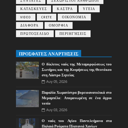
ΣΥΝΤΑΓΕΣ
ΞΕΧΩΡΙΣΤΟΙ ΑΝΘΡΩΠΟΙ
ΚΑΤΑΣΚΕΥΕΣ
ΚΑΣΤΡΑ
ΥΓΕΙΑ
VIDEO
CRETE
ΟΙΚΟΝΟΜΙΑ
ΔΙΑΦΟΡΑ
ΟΜΟΡΦΙΑ
ΠΡΩΤΟΣΕΛΙΔΟ
ΠΕΡΙΗΓΉΣΕΙΣ
ΠΡΟΣΦΑΤΕΣ ΑΝΑΡΤΗΣΕΙΣ
Ο δίκλιτος ναός της Μεταμορφώσεως του
Σωτήρος και της Κοιμήσεως της Θεοτόκου
στη Λάστρο Σητείας
Αυγ 05, 2026
Παραλία Χωματίστρα βορειοανατολικά στο
Μεραμπέλο: Απομονωμένη σε ένα άγριο
τοπίο
Αυγ 03, 2026
Ο ναός του Αγίου Παντελεήμονα στα
Παλαιά Ρούματα Πλατανιά Χανίων