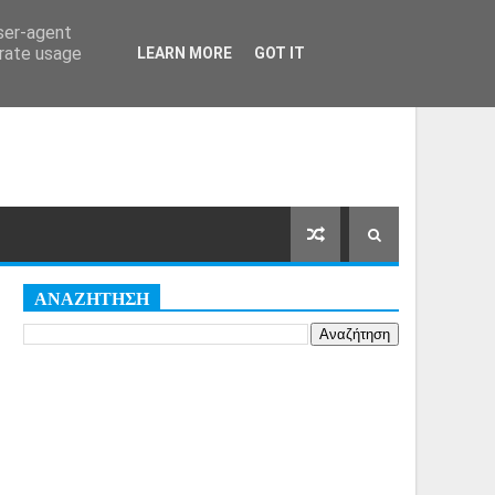
Αρχική Σελίδα
Όροι
Cookies
user-agent
erate usage
LEARN MORE
GOT IT
ΑΝΑΖΗΤΗΣΗ