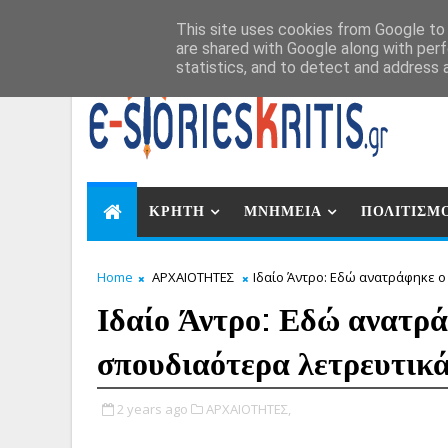
Αυγ 7, 2026
This site uses cookies from Google to d
are shared with Google along with perf
statistics, and to detect and address 
ΚΡΗΤΗ
ΜΝΗΜΕΙΑ
ΠΟΛΙΤΙΣΜ
Home
ΑΡΧΑΙΟΤΗΤΕΣ
Ιδαίο Άντρο: Εδώ ανατράφηκε ο
Ιδαίο Άντρο: Εδώ ανατρά
σπουδιαότερα λετρευτικ
2 years ago
ΑΡΧΑΙΟΤΗΤΕΣ,