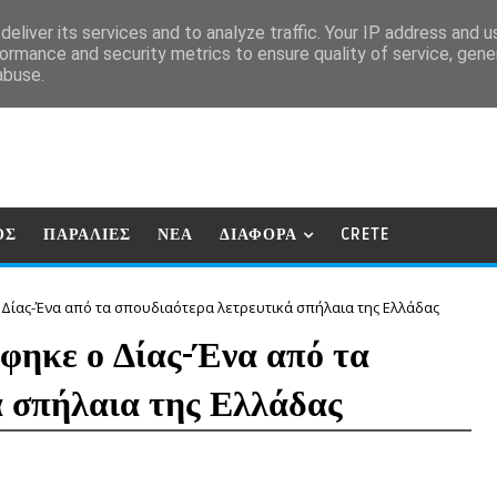
eliver its services and to analyze traffic. Your IP address and 
ormance and security metrics to ensure quality of service, gen
abuse.
ΟΣ
ΠΑΡΑΛΙΕΣ
ΝΕΑ
ΔΙΑΦΟΡΑ
CRETE
 Δίας-Ένα από τα σπουδιαότερα λετρευτικά σπήλαια της Ελλάδας
φηκε ο Δίας-Ένα από τα
ά σπήλαια της Ελλάδας