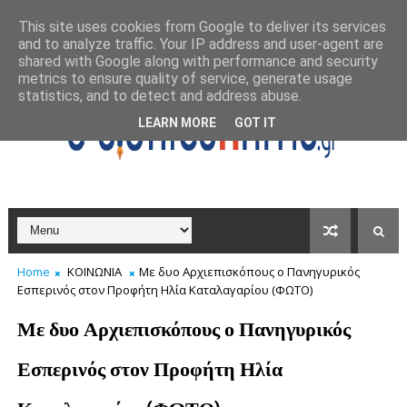
This site uses cookies from Google to deliver its services
and to analyze traffic. Your IP address and user-agent are
shared with Google along with performance and security
metrics to ensure quality of service, generate usage
statistics, and to detect and address abuse.
LEARN MORE
GOT IT
Home
ΚΟΙΝΩΝΙΑ
Με δυο Αρχιεπισκόπους ο Πανηγυρικός
Εσπερινός στον Προφήτη Ηλία Καταλαγαρίου (ΦΩΤΟ)
Με δυο Αρχιεπισκόπους ο Πανηγυρικός
Εσπερινός στον Προφήτη Ηλία