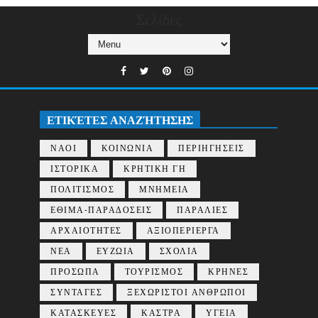
Σελίδες
ΕΤΙΚΈΤΕΣ ΑΝΑΖΉΤΗΣΗΣ
ΝΑΟΙ
ΚΟΙΝΩΝΙΑ
ΠΕΡΙΗΓΗΣΕΙΣ
ΙΣΤΟΡΙΚΑ
ΚΡΗΤΙΚΗ ΓΗ
ΠΟΛΙΤΙΣΜΟΣ
ΜΝΗΜΕΙΑ
ΕΘΙΜΑ-ΠΑΡΑΔΟΣΕΙΣ
ΠΑΡΑΛΙΕΣ
ΑΡΧΑΙΟΤΗΤΕΣ
ΑΞΙΟΠΕΡΙΕΡΓΑ
ΝΕΑ
ΕΥΖΩΙΑ
ΣΧΟΛΙΑ
ΠΡΟΣΩΠΑ
ΤΟΥΡΙΣΜΟΣ
ΚΡΗΝΕΣ
ΣΥΝΤΑΓΕΣ
ΞΕΧΩΡΙΣΤΟΙ ΑΝΘΡΩΠΟΙ
ΚΑΤΑΣΚΕΥΕΣ
ΚΑΣΤΡΑ
ΥΓΕΙΑ