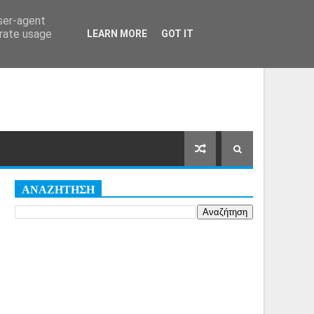
Αρχική Σελίδα
Όροι
Cookies
user-agent
erate usage
LEARN MORE
GOT IT
ΑΝΑΖΗΤΗΣΗ