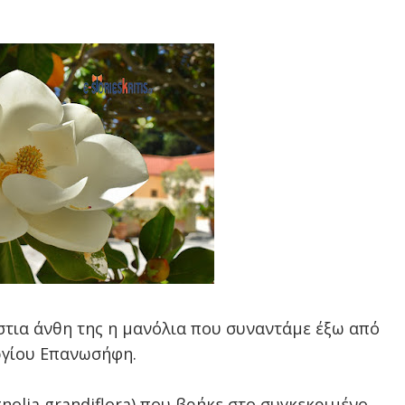
άστια άνθη της η μανόλια που συναντάμε έξω από
ργίου Επανωσήφη.
nolia grandiflora) που βρήκε στο συγκεκριμένο