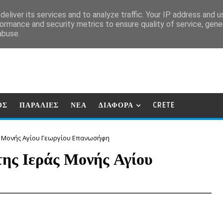
eliver its services and to analyze traffic. Your IP address and 
ormance and security metrics to ensure quality of service, gen
abuse.
ΟΣ
ΠΑΡΑΛΙΕΣ
ΝΕΑ
ΔΙΑΦΟΡΑ
CRETE
ς Μονής Αγίου Γεωργίου Επανωσήφη
της Ιεράς Μονής Αγίου