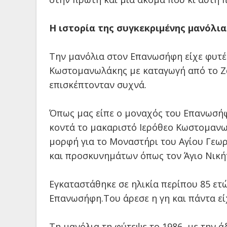
Η ιστορία της συγκεκριμένης μανόλια
Την μανόλια στον Επανωσήφη είχε φυτέψ
Κωστομανωλάκης με καταγωγή από το Ζα
επισκέπτονταν συχνά.
Όπως μας είπε ο μοναχός του Επανωσήφ
κοντά το μακαριστό Ιερόθεο Κωστομανω
μορφή για το Μοναστήρι του Αγίου Γεωρ
και προσκυνημάτων όπως τον Άγιο Νικήτα
Εγκαταστάθηκε σε ηλικία περίπου 85 ετ
Επανωσήφη.Του άρεσε η γη και πάντα εί
Τη μανόλια τη φύτεψε το 1986, με την ά