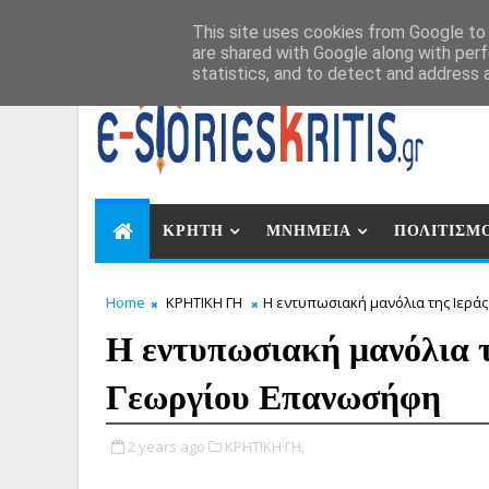
Αυγ 8, 2026
This site uses cookies from Google to d
are shared with Google along with perf
statistics, and to detect and address 
ΚΡΗΤΗ
ΜΝΗΜΕΙΑ
ΠΟΛΙΤΙΣΜ
Home
ΚΡΗΤΙΚΗ ΓΗ
Η εντυπωσιακή μανόλια της Ιερά
Η εντυπωσιακή μανόλια 
Γεωργίου Επανωσήφη
2 years ago
ΚΡΗΤΙΚΗ ΓΗ,