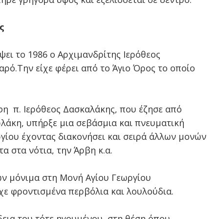
ς
ει το 1986 ο Αρχιμανδρίτης Ιερόθεος
ρό.Την είχε φέρει από το Άγιο Όρος το οποίο
η π. Ιερόθεος Δασκαλάκης, που έζησε από
λάκη, υπήρξε μια σεβάσμια και πνευματική
γίου έχοντας διακονήσει και σειρά άλλων μονών
 στα νότια, την Άρβη κ.α.
ών μόνιμα στη Μονή Αγίου Γεωργίου
χε φροντισμένα περβόλια και λουλούδια.
δεια του τότε ηγουμένου, στη θέση όπου