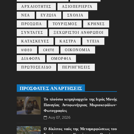
ΑΡΧΑΙΟΤΗΤΕΣ
ΑΞΙΟΠΕΡΙΕΡΓΑ
ΝΕΑ
ΕΥΖΩΙΑ
ΣΧΟΛΙΑ
ΠΡΟΣΩΠΑ
ΤΟΥΡΙΣΜΟΣ
ΚΡΗΝΕΣ
ΣΥΝΤΑΓΕΣ
ΞΕΧΩΡΙΣΤΟΙ ΑΝΘΡΩΠΟΙ
ΚΑΤΑΣΚΕΥΕΣ
ΚΑΣΤΡΑ
ΥΓΕΙΑ
VIDEO
CRETE
ΟΙΚΟΝΟΜΙΑ
ΔΙΑΦΟΡΑ
ΟΜΟΡΦΙΑ
ΠΡΩΤΟΣΕΛΙΔΟ
ΠΕΡΙΗΓΉΣΕΙΣ
ΠΡΟΣΦΑΤΕΣ ΑΝΑΡΤΗΣΕΙΣ
Το πλούσιο κειμηλιαρχείο της Ιεράς Μονής
Παναγίας Αντιφωνήτριας Μυριοκεφάλων-
Φωτογραφίες
Αυγ 07, 2026
Ο δίκλιτος ναός της Μεταμορφώσεως του