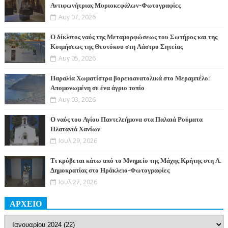
Αντιφωνήτριας Μυριοκεφάλων-Φωτογραφίες
Αυγ 07, 2026
Ο δίκλιτος ναός της Μεταμορφώσεως του Σωτήρος και της
Κοιμήσεως της Θεοτόκου στη Λάστρο Σητείας
Αυγ 05, 2026
Παραλία Χωματίστρα βορειοανατολικά στο Μεραμπέλο:
Απομονωμένη σε ένα άγριο τοπίο
Αυγ 03, 2026
Ο ναός του Αγίου Παντελεήμονα στα Παλαιά Ρούματα
Πλατανιά Χανίων
Ιουλ 29, 2026
Τι κρύβεται κάτω από το Μνημείο της Μάχης Κρήτης στη Λ.
Δημοκρατίας στο Ηράκλειο-Φωτογραφίες
Ιουλ 27, 2026
ΑΡΧΕΙΟ