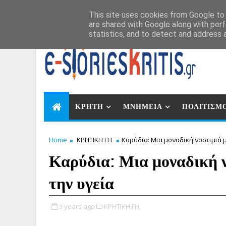
Αυγ 8, 2026
This site uses cookies from Google to d
are shared with Google along with perf
statistics, and to detect and address 
ΚΡΗΤΗ
ΜΝΗΜΕΙΑ
ΠΟΛΙΤΙΣΜ
Home
ΚΡΗΤΙΚΗ ΓΗ
Καρύδια: Μια μοναδική νοστιμιά 
Καρύδια: Μια μοναδική ν
την υγεία
3 years ago
ΚΡΗΤΙΚΗ ΓΗ,