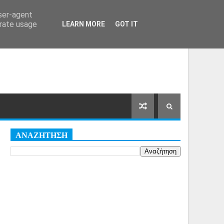
Αρχική Σελίδα
Όροι
Cookies
user-agent
erate usage
LEARN MORE
GOT IT
ΑΝΑΖΗΤΗΣΗ