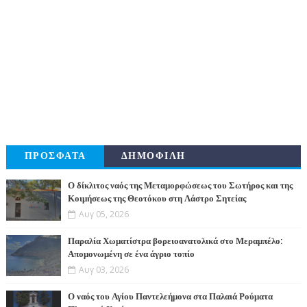
ΠΡΟΣΦΑΤΑ
ΔΗΜΟΦΙΛΗ
Ο δίκλιτος ναός της Μεταμορφώσεως του Σωτήρος και της
Κοιμήσεως της Θεοτόκου στη Λάστρο Σητείας
Αυγ 05, 2026
Παραλία Χωματίστρα βορειοανατολικά στο Μεραμπέλο:
Απομονωμένη σε ένα άγριο τοπίο
Αυγ 03, 2026
Ο ναός του Αγίου Παντελεήμονα στα Παλαιά Ρούματα