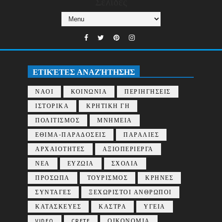
Σελίδες
ΕΤΙΚΈΤΕΣ ΑΝΑΖΉΤΗΣΗΣ
ΝΑΟΙ
ΚΟΙΝΩΝΙΑ
ΠΕΡΙΗΓΗΣΕΙΣ
ΙΣΤΟΡΙΚΑ
ΚΡΗΤΙΚΗ ΓΗ
ΠΟΛΙΤΙΣΜΟΣ
ΜΝΗΜΕΙΑ
ΕΘΙΜΑ-ΠΑΡΑΔΟΣΕΙΣ
ΠΑΡΑΛΙΕΣ
ΑΡΧΑΙΟΤΗΤΕΣ
ΑΞΙΟΠΕΡΙΕΡΓΑ
ΝΕΑ
ΕΥΖΩΙΑ
ΣΧΟΛΙΑ
ΠΡΟΣΩΠΑ
ΤΟΥΡΙΣΜΟΣ
ΚΡΗΝΕΣ
ΣΥΝΤΑΓΕΣ
ΞΕΧΩΡΙΣΤΟΙ ΑΝΘΡΩΠΟΙ
ΚΑΤΑΣΚΕΥΕΣ
ΚΑΣΤΡΑ
ΥΓΕΙΑ
VIDEO
CRETE
ΟΙΚΟΝΟΜΙΑ