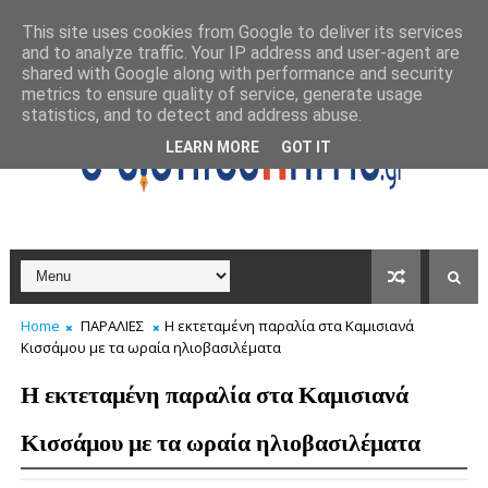
This site uses cookies from Google to deliver its services
and to analyze traffic. Your IP address and user-agent are
shared with Google along with performance and security
metrics to ensure quality of service, generate usage
statistics, and to detect and address abuse.
LEARN MORE
GOT IT
Home
ΠΑΡΑΛΙΕΣ
Η εκτεταμένη παραλία στα Καμισιανά
Κισσάμου με τα ωραία ηλιοβασιλέματα
Η εκτεταμένη παραλία στα Καμισιανά
Κισσάμου με τα ωραία ηλιοβασιλέματα