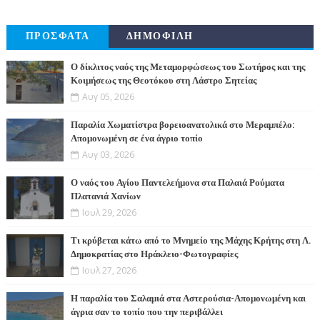
ΠΡΟΣΦΑΤΑ
ΔΗΜΟΦΙΛΗ
Ο δίκλιτος ναός της Μεταμορφώσεως του Σωτήρος και της
Κοιμήσεως της Θεοτόκου στη Λάστρο Σητείας
Αυγ 05, 2026
Παραλία Χωματίστρα βορειοανατολικά στο Μεραμπέλο:
Απομονωμένη σε ένα άγριο τοπίο
Αυγ 03, 2026
Ο ναός του Αγίου Παντελεήμονα στα Παλαιά Ρούματα
Πλατανιά Χανίων
Ιουλ 29, 2026
Τι κρύβεται κάτω από το Μνημείο της Μάχης Κρήτης στη Λ.
Δημοκρατίας στο Ηράκλειο-Φωτογραφίες
Ιουλ 27, 2026
Η παραλία του Σαλαμιά στα Αστερούσια-Απομονωμένη και
άγρια σαν το τοπίο που την περιβάλλει