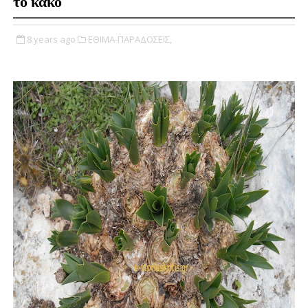
το κακό
8 years ago
ΕΘΙΜΑ-ΠΑΡΑΔΟΣΕΙΣ,