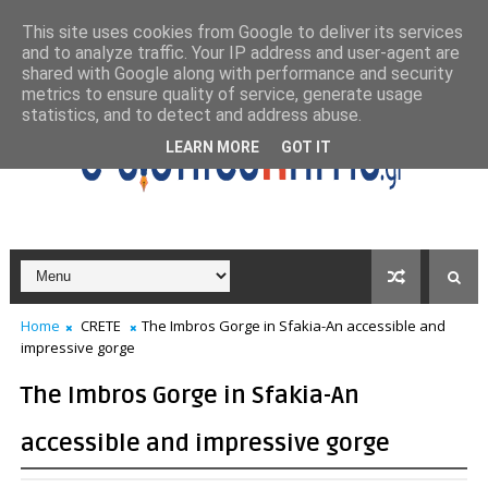
This site uses cookies from Google to deliver its services
and to analyze traffic. Your IP address and user-agent are
shared with Google along with performance and security
metrics to ensure quality of service, generate usage
statistics, and to detect and address abuse.
LEARN MORE
GOT IT
Home
CRETE
The Imbros Gorge in Sfakia-An accessible and
impressive gorge
The Imbros Gorge in Sfakia-An
accessible and impressive gorge