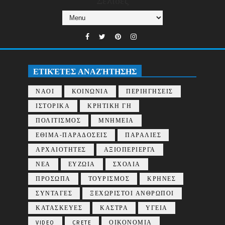
Σελίδες
ΕΤΙΚΈΤΕΣ ΑΝΑΖΉΤΗΣΗΣ
ΝΑΟΙ
ΚΟΙΝΩΝΙΑ
ΠΕΡΙΗΓΗΣΕΙΣ
ΙΣΤΟΡΙΚΑ
ΚΡΗΤΙΚΗ ΓΗ
ΠΟΛΙΤΙΣΜΟΣ
ΜΝΗΜΕΙΑ
ΕΘΙΜΑ-ΠΑΡΑΔΟΣΕΙΣ
ΠΑΡΑΛΙΕΣ
ΑΡΧΑΙΟΤΗΤΕΣ
ΑΞΙΟΠΕΡΙΕΡΓΑ
ΝΕΑ
ΕΥΖΩΙΑ
ΣΧΟΛΙΑ
ΠΡΟΣΩΠΑ
ΤΟΥΡΙΣΜΟΣ
ΚΡΗΝΕΣ
ΣΥΝΤΑΓΕΣ
ΞΕΧΩΡΙΣΤΟΙ ΑΝΘΡΩΠΟΙ
ΚΑΤΑΣΚΕΥΕΣ
ΚΑΣΤΡΑ
ΥΓΕΙΑ
VIDEO
CRETE
ΟΙΚΟΝΟΜΙΑ