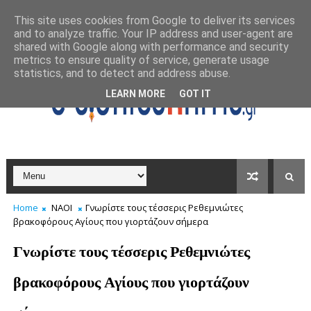
This site uses cookies from Google to deliver its services
and to analyze traffic. Your IP address and user-agent are
shared with Google along with performance and security
metrics to ensure quality of service, generate usage
statistics, and to detect and address abuse.
LEARN MORE
GOT IT
Home
ΝΑΟΙ
Γνωρίστε τους τέσσερις Ρεθεμνιώτες
βρακοφόρους Αγίους που γιορτάζουν σήμερα
Γνωρίστε τους τέσσερις Ρεθεμνιώτες
βρακοφόρους Αγίους που γιορτάζουν