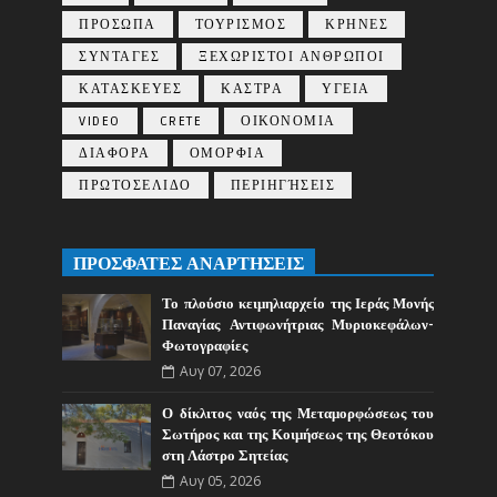
ΠΡΟΣΩΠΑ
ΤΟΥΡΙΣΜΟΣ
ΚΡΗΝΕΣ
ΣΥΝΤΑΓΕΣ
ΞΕΧΩΡΙΣΤΟΙ ΑΝΘΡΩΠΟΙ
ΚΑΤΑΣΚΕΥΕΣ
ΚΑΣΤΡΑ
ΥΓΕΙΑ
VIDEO
CRETE
ΟΙΚΟΝΟΜΙΑ
ΔΙΑΦΟΡΑ
ΟΜΟΡΦΙΑ
ΠΡΩΤΟΣΕΛΙΔΟ
ΠΕΡΙΗΓΉΣΕΙΣ
ΠΡΟΣΦΑΤΕΣ ΑΝΑΡΤΗΣΕΙΣ
Το πλούσιο κειμηλιαρχείο της Ιεράς Μονής
Παναγίας Αντιφωνήτριας Μυριοκεφάλων-
Φωτογραφίες
Αυγ 07, 2026
Ο δίκλιτος ναός της Μεταμορφώσεως του
Σωτήρος και της Κοιμήσεως της Θεοτόκου
στη Λάστρο Σητείας
Αυγ 05, 2026