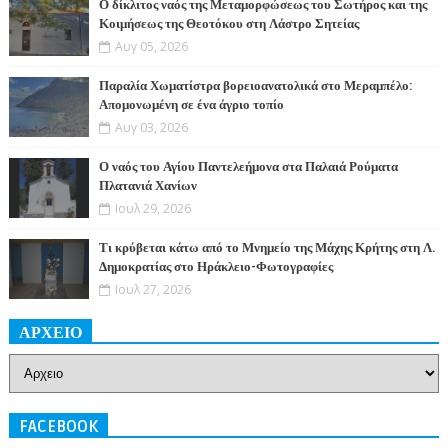
Ο δίκλιτος ναός της Μεταμορφώσεως του Σωτήρος και της
Κοιμήσεως της Θεοτόκου στη Λάστρο Σητείας
Αυγ 05, 2026
Παραλία Χωματίστρα βορειοανατολικά στο Μεραμπέλο:
Απομονωμένη σε ένα άγριο τοπίο
Αυγ 03, 2026
Ο ναός του Αγίου Παντελεήμονα στα Παλαιά Ρούματα
Πλατανιά Χανίων
Ιουλ 29, 2026
Τι κρύβεται κάτω από το Μνημείο της Μάχης Κρήτης στη Λ.
Δημοκρατίας στο Ηράκλειο-Φωτογραφίες
Ιουλ 27, 2026
ΑΡΧΕΙΟ
FACEBOOK