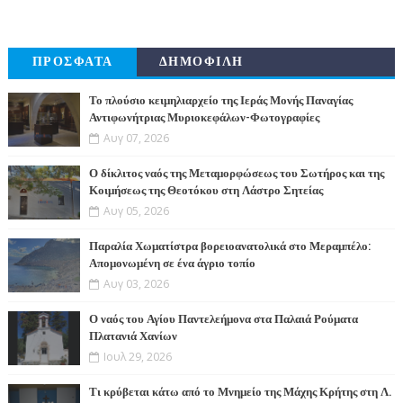
ΠΡΟΣΦΑΤΑ
ΔΗΜΟΦΙΛΗ
Το πλούσιο κειμηλιαρχείο της Ιεράς Μονής Παναγίας
Αντιφωνήτριας Μυριοκεφάλων-Φωτογραφίες
Αυγ 07, 2026
Ο δίκλιτος ναός της Μεταμορφώσεως του Σωτήρος και της
Κοιμήσεως της Θεοτόκου στη Λάστρο Σητείας
Αυγ 05, 2026
Παραλία Χωματίστρα βορειοανατολικά στο Μεραμπέλο:
Απομονωμένη σε ένα άγριο τοπίο
Αυγ 03, 2026
Ο ναός του Αγίου Παντελεήμονα στα Παλαιά Ρούματα
Πλατανιά Χανίων
Ιουλ 29, 2026
Τι κρύβεται κάτω από το Μνημείο της Μάχης Κρήτης στη Λ.