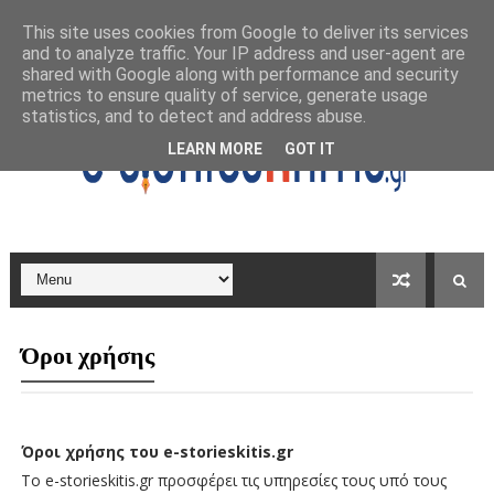
This site uses cookies from Google to deliver its services
and to analyze traffic. Your IP address and user-agent are
shared with Google along with performance and security
metrics to ensure quality of service, generate usage
statistics, and to detect and address abuse.
LEARN MORE
GOT IT
Όροι χρήσης
Όροι χρήσης του
e
-
storieskitis
.
gr
Το e-storieskitis.gr προσφέρει τις υπηρεσίες τους υπό τους