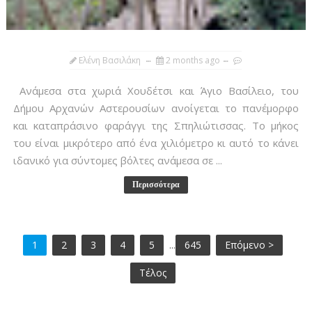
Ελένη Βασιλάκη
2 months ago
Ανάμεσα στα χωριά Χουδέτσι και Άγιο Βασίλειο, του
Δήμου Αρχανών Αστερουσίων ανοίγεται το πανέμορφο
και καταπράσινο φαράγγι της Σπηλιώτισσας. Το μήκος
του είναι μικρότερο από ένα χιλιόμετρο κι αυτό το κάνει
ιδανικό για σύντομες βόλτες ανάμεσα σε ...
Περισσότερα
1
2
3
4
5
...
645
Επόμενο >
Τέλος