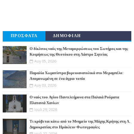
ΠΡΟΣΦΑΤΑ
ΔΗΜΟΦΙΛΗ
Ο δίκλιτος ναός της Μεταμορφώσεως του Σωτήρος και της
Κοιμήσεως της Θεοτόκου στη Λάστρο Σητείας
Αυγ 05, 2026
Παραλία Χωματίστρα βορειοανατολικά στο Μεραμπέλο:
Απομονωμένη σε ένα άγριο τοπίο
Αυγ 03, 2026
Ο ναός του Αγίου Παντελεήμονα στα Παλαιά Ρούματα
Πλατανιά Χανίων
Ιουλ 29, 2026
Τι κρύβεται κάτω από το Μνημείο της Μάχης Κρήτης στη Λ.
Δημοκρατίας στο Ηράκλειο-Φωτογραφίες
Ιουλ 27, 2026