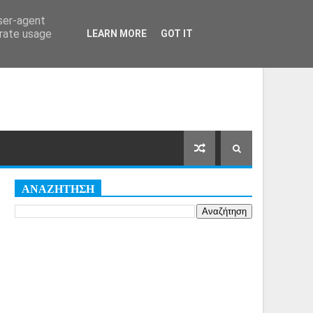
Αρχική Σελίδα
Όροι
Cookies
user-agent
erate usage
LEARN MORE
GOT IT
ΑΝΑΖΗΤΗΣΗ