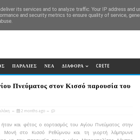
eliver its services and to analyze traffic. Your IP address and 
ormance and security metrics to ensure quality of service, gen
abuse.
ΟΣ
ΠΑΡΑΛΙΕΣ
ΝΕΑ
ΔΙΑΦΟΡΑ
CRETE
ίου Πνεύματος στον Κισσό παρουσία του
)
ιλάκη
2 months ago
ήταν και φέτος ο εορτασμός του Αγίου Πνεύματος στην
η Μονή στο Κισσό Ρεθύμνου και τη γιορτή λάμπρυνε