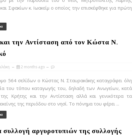
ερο με την παρουσία του ο νέος Μητροπολίτης Λάμπης
και Σφακίων κ. Ιωακείμ ο οποίος την επισκέφθηκε για πρώτη
ρα
και την Αντίσταση από τον Κώστα Ν.
κό
ιλάκη
2 months ago
όμο 564 σελίδων ο Κώστας Ν. Σταυρακάκης καταγράφει όλη
ρία του τόπου καταγωγής του, δηλαδή των Ανωγείων, κατά
της Κρήτης και την Αντίσταση αλλά και γενικότερα τα
εκείνης της περιόδου στο νησί. Το πόνημα του φέρει ...
ρα
α συλλογή αργυροτυπιών της συλλογής