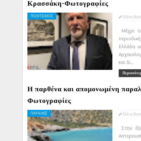
Κρασσάκη-Φωτογραφίες
ΠΟΛΙΤΙΣΜΟΣ
Ελένη Βασ
Μέχρι τι
περιοδικ
Ελλάδα ο
Αρχαιολο
και δι...
Περισσότε
Η παρθένα και απομονωμένη παραλ
Φωτογραφίες
ΠΑΡΑΛΙΕΣ
Ελένη Βασ
Στην έξο
Αστερουσ