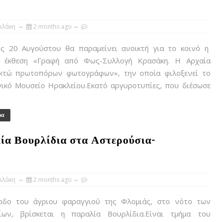
ιλάκη
2 months ago
ς 20 Αυγούστου θα παραμείνει ανοικτή για το κοινό η
ή έκθεση «Γραφή από Φως-Συλλογή Κρασάκη. Η Αρχαία
κτώ πρωτοπόρων φωτογράφων», την οποία φιλοξενεί το
γικό Μουσείο Ηρακλείου.Εκατό αργυροτυπίες, που διέσωσε
ρα
ία Βουρλίδια στα Αστερούσια-
ιλάκη
2 months ago
δο του άγριου φαραγγιού της Φλομιάς, στο νότο των
ίων, βρίσκεται η παραλία Βουρλίδια.Είναι τμήμα του