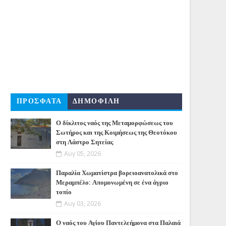
ΠΡΟΣΦΑΤΑ
ΔΗΜΟΦΙΛΗ
Ο δίκλιτος ναός της Μεταμορφώσεως του
Σωτήρος και της Κοιμήσεως της Θεοτόκου
στη Λάστρο Σητείας
Αυγ 05, 2026
Παραλία Χωματίστρα βορειοανατολικά στο
Μεραμπέλο: Απομονωμένη σε ένα άγριο
τοπίο
Αυγ 03, 2026
Ο ναός του Αγίου Παντελεήμονα στα Παλαιά