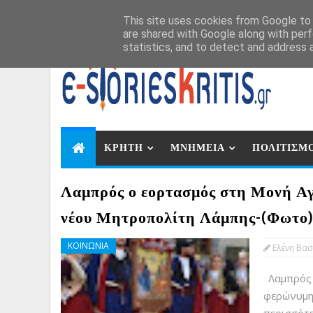
Αυγ 7, 2026
This site uses cookies from Google to d
are shared with Google along with perf
statistics, and to detect and address 
ΚΡΗΤΗ
ΜΝΗΜΕΙΑ
ΠΟΛΙΤΙΣΜ
Λαμπρός ο εορτασμός στη Μονή Αγ
νέου Μητροπολίτη Λάμπης-(Φωτο
ΚΟΙΝΩΝΙΑ
Ελένη Βασ
Λαμπρός 
φερώνυμ