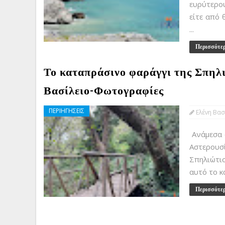
ευρύτερου
είτε από 
...
Περισσότε
Το καταπράσινο φαράγγι της Σπηλι
Βασίλειο-Φωτογραφίες
ΠΕΡΙΗΓΗΣΕΙΣ
Ελένη Βασ
Ανάμεσα σ
Αστερουσ
Σπηλιώτισ
αυτό το κ
Περισσότε