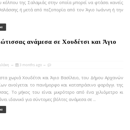
 κόλπου της Σαλαμιάς στην οποία μπορεί να φτάσει κανείς
θαλάσσης ή μετά από πεζοπορία από τον Άγιο Ιωάννη ή την
ρα
ώτισσας ανάμεσα σε Χουδέτσι και Άγιο
ιλάκη
3 months ago
τα χωριά Χουδέτσι και Άγιο Βασίλειο, του Δήμου Αρχανών
ίων ανοίγεται το πανέμορφο και καταπράσινο φαράγγι της
σας. Το μήκος του είναι μικρότερο από ένα χιλιόμετρο κι
άνει ιδανικό για σύντομες βόλτες ανάμεσα σε ...
ρα