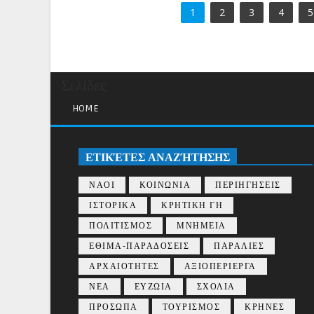
1
2
3
4
5
Σελίδες
HOME
ΕΤΙΚΈΤΕΣ ΑΝΑΖΉΤΗΣΗΣ
ΝΑΟΙ
ΚΟΙΝΩΝΙΑ
ΠΕΡΙΗΓΗΣΕΙΣ
ΙΣΤΟΡΙΚΑ
ΚΡΗΤΙΚΗ ΓΗ
ΠΟΛΙΤΙΣΜΟΣ
ΜΝΗΜΕΙΑ
ΕΘΙΜΑ-ΠΑΡΑΔΟΣΕΙΣ
ΠΑΡΑΛΙΕΣ
ΑΡΧΑΙΟΤΗΤΕΣ
ΑΞΙΟΠΕΡΙΕΡΓΑ
ΝΕΑ
ΕΥΖΩΙΑ
ΣΧΟΛΙΑ
ΠΡΟΣΩΠΑ
ΤΟΥΡΙΣΜΟΣ
ΚΡΗΝΕΣ