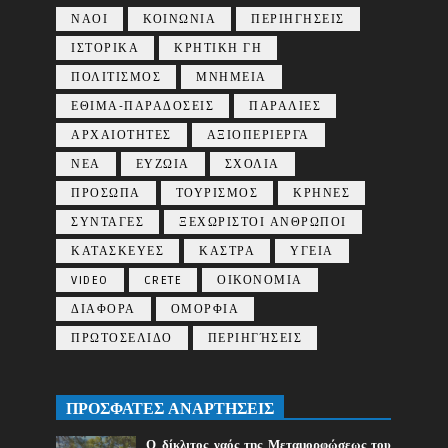
ΝΑΟΙ
ΚΟΙΝΩΝΙΑ
ΠΕΡΙΗΓΗΣΕΙΣ
ΙΣΤΟΡΙΚΑ
ΚΡΗΤΙΚΗ ΓΗ
ΠΟΛΙΤΙΣΜΟΣ
ΜΝΗΜΕΙΑ
ΕΘΙΜΑ-ΠΑΡΑΔΟΣΕΙΣ
ΠΑΡΑΛΙΕΣ
ΑΡΧΑΙΟΤΗΤΕΣ
ΑΞΙΟΠΕΡΙΕΡΓΑ
ΝΕΑ
ΕΥΖΩΙΑ
ΣΧΟΛΙΑ
ΠΡΟΣΩΠΑ
ΤΟΥΡΙΣΜΟΣ
ΚΡΗΝΕΣ
ΣΥΝΤΑΓΕΣ
ΞΕΧΩΡΙΣΤΟΙ ΑΝΘΡΩΠΟΙ
ΚΑΤΑΣΚΕΥΕΣ
ΚΑΣΤΡΑ
ΥΓΕΙΑ
VIDEO
CRETE
ΟΙΚΟΝΟΜΙΑ
ΔΙΑΦΟΡΑ
ΟΜΟΡΦΙΑ
ΠΡΩΤΟΣΕΛΙΔΟ
ΠΕΡΙΗΓΉΣΕΙΣ
ΠΡΟΣΦΑΤΕΣ ΑΝΑΡΤΗΣΕΙΣ
Ο δίκλιτος ναός της Μεταμορφώσεως του