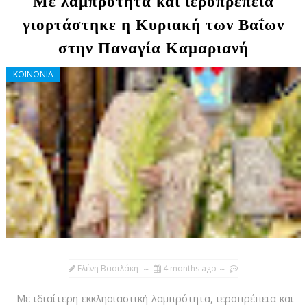
Με λαμπρότητα και ιεροπρέπεια
γιορτάστηκε η Κυριακή των Βαΐων
στην Παναγία Καμαριανή
ΚΟΙΝΩΝΙΑ
Ελένη Βασιλάκη
4 months ago
Με ιδιαίτερη εκκλησιαστική λαμπρότητα, ιεροπρέπεια και