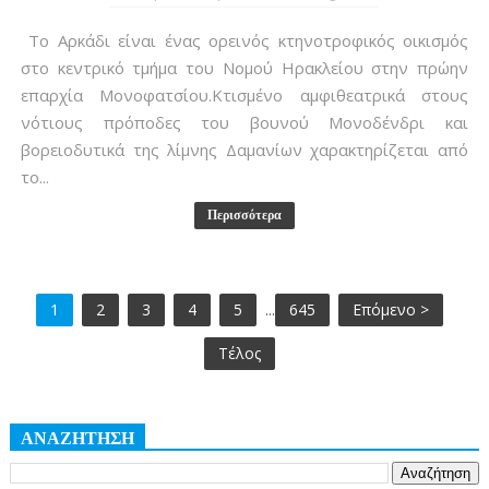
Το Αρκάδι είναι ένας ορεινός κτηνοτροφικός οικισμός
στο κεντρικό τμήμα του Νομού Ηρακλείου στην πρώην
επαρχία Μονοφατσίου.Κτισμένο αμφιθεατρικά στους
νότιους πρόποδες του βουνού Μονοδένδρι και
βορειοδυτικά της λίμνης Δαμανίων χαρακτηρίζεται από
το...
Περισσότερα
1
2
3
4
5
...
645
Επόμενο >
Τέλος
ΑΝΑΖΗΤΗΣΗ