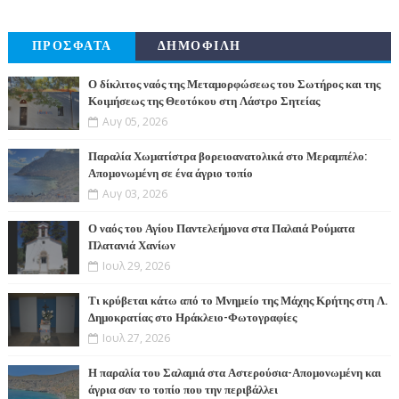
ΠΡΟΣΦΑΤΑ
ΔΗΜΟΦΙΛΗ
Ο δίκλιτος ναός της Μεταμορφώσεως του Σωτήρος και της
Κοιμήσεως της Θεοτόκου στη Λάστρο Σητείας
Αυγ 05, 2026
Παραλία Χωματίστρα βορειοανατολικά στο Μεραμπέλο:
Απομονωμένη σε ένα άγριο τοπίο
Αυγ 03, 2026
Ο ναός του Αγίου Παντελεήμονα στα Παλαιά Ρούματα
Πλατανιά Χανίων
Ιουλ 29, 2026
Τι κρύβεται κάτω από το Μνημείο της Μάχης Κρήτης στη Λ.
Δημοκρατίας στο Ηράκλειο-Φωτογραφίες
Ιουλ 27, 2026
Η παραλία του Σαλαμιά στα Αστερούσια-Απομονωμένη και
άγρια σαν το τοπίο που την περιβάλλει