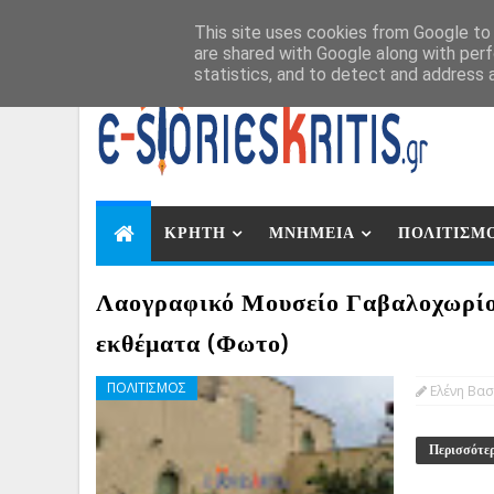
Αυγ 9, 2026
This site uses cookies from Google to d
are shared with Google along with perf
statistics, and to detect and address 
ΚΡΗΤΗ
ΜΝΗΜΕΙΑ
ΠΟΛΙΤΙΣΜ
Λαογραφικό Μουσείο Γαβαλοχωρίο
εκθέματα (Φωτο)
ΠΟΛΙΤΙΣΜΟΣ
Ελένη Βασ
Περισσότε