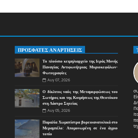
ΠΡΟΣΦΑΤΕΣ ΑΝΑΡΤΗΣΕΙΣ
Το πλούσιο κειμηλιαρχείο της Ιεράς Μονής
Παναγίας Αντιφωνήτριας Μυριοκεφάλων-
Φωτογραφίες
Αυγ 07, 2026
σ
Ο δίκλιτος ναός της Μεταμορφώσεως του
Ε
Σωτήρος και της Κοιμήσεως της Θεοτόκου
Δ
στη Λάστρο Σητείας
Π
Αυγ 05, 2026
Ιτ
πε
Παραλία Χωματίστρα βορειοανατολικά στο
τη
Μεραμπέλο: Απομονωμένη σε ένα άγριο
τοπίο