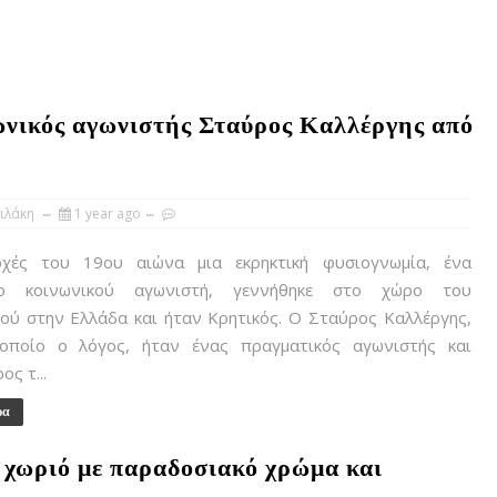
ωνικός αγωνιστής Σταύρος Καλλέργης από
ιλάκη
1 year ago
ές του 19ου αιώνα μια εκρηκτική φυσιογνωμία, ένα
νο κοινωνικού αγωνιστή, γεννήθηκε στο χώρο του
ού στην Ελλάδα και ήταν Κρητικός. Ο Σταύρος Καλλέργης,
οποίο ο λόγος, ήταν ένας πραγματικός αγωνιστής και
ς τ...
ρα
χωριό με παραδοσιακό χρώμα και