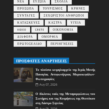
ΝΕΑ
ΕΥΖΩΙΑ
ΣΧΟΛΙΑ
ΠΡΟΣΩΠΑ
ΤΟΥΡΙΣΜΟΣ
ΚΡΗΝΕΣ
ΣΥΝΤΑΓΕΣ
ΞΕΧΩΡΙΣΤΟΙ ΑΝΘΡΩΠΟΙ
ΚΑΤΑΣΚΕΥΕΣ
ΚΑΣΤΡΑ
ΥΓΕΙΑ
VIDEO
CRETE
ΟΙΚΟΝΟΜΙΑ
ΔΙΑΦΟΡΑ
ΟΜΟΡΦΙΑ
ΠΡΩΤΟΣΕΛΙΔΟ
ΠΕΡΙΗΓΉΣΕΙΣ
ΠΡΟΣΦΑΤΕΣ ΑΝΑΡΤΗΣΕΙΣ
Το πλούσιο κειμηλιαρχείο της Ιεράς Μονής
Παναγίας Αντιφωνήτριας Μυριοκεφάλων-
Φωτογραφίες
Αυγ 07, 2026
Ο δίκλιτος ναός της Μεταμορφώσεως του
Σωτήρος και της Κοιμήσεως της Θεοτόκου
στη Λάστρο Σητείας
Αυγ 05, 2026