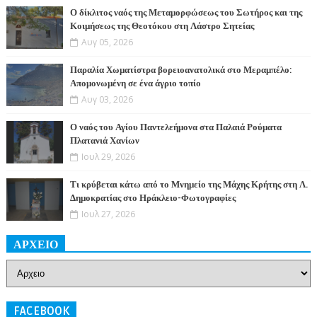
Ο δίκλιτος ναός της Μεταμορφώσεως του Σωτήρος και της
Κοιμήσεως της Θεοτόκου στη Λάστρο Σητείας
Αυγ 05, 2026
Παραλία Χωματίστρα βορειοανατολικά στο Μεραμπέλο:
Απομονωμένη σε ένα άγριο τοπίο
Αυγ 03, 2026
Ο ναός του Αγίου Παντελεήμονα στα Παλαιά Ρούματα
Πλατανιά Χανίων
Ιουλ 29, 2026
Τι κρύβεται κάτω από το Μνημείο της Μάχης Κρήτης στη Λ.
Δημοκρατίας στο Ηράκλειο-Φωτογραφίες
Ιουλ 27, 2026
ΑΡΧΕΙΟ
FACEBOOK