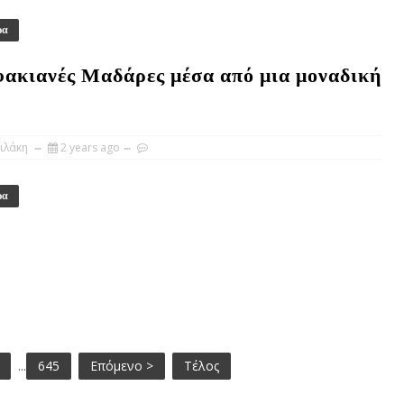
ρα
φακιανές Μαδάρες μέσα από μια μοναδική
ιλάκη
2 years ago
ρα
...
645
Επόμενο >
Τέλος