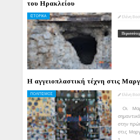
του Ηρακλείου
ΙΣΤΟΡΙΚΑ
Ελένη Βασ
Περισσότε
Η αγγειοπλαστική τέχνη στις Μαρ
ΠΟΛΙΤΙΣΜΟΣ
Ελένη Βασ
Οι Μαργ
σημαντικό
στην πρώη
στις Μαργ
1...