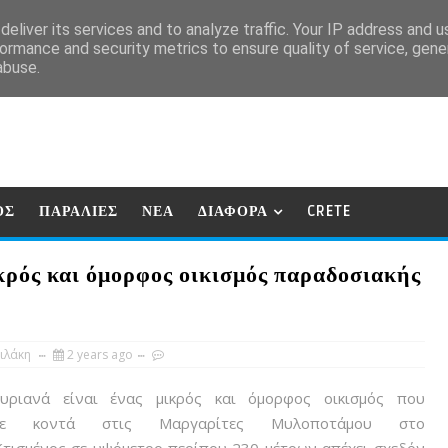
eliver its services and to analyze traffic. Your IP address and 
ormance and security metrics to ensure quality of service, gen
abuse.
ΟΣ
ΠΑΡΑΛΙΕΣ
ΝΕΑ
ΔΙΑΦΟΡΑ
CRETE
ρός και όμορφος οικισμός παραδοσιακής
ιλάκη
2 years ago
ριανά είναι ένας μικρός και όμορφος οικισμός που
άμε κοντά στις Μαργαρίτες Μυλοποτάμου στο