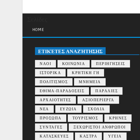
Σελίδες
HOME
ΕΤΙΚΈΤΕΣ ΑΝΑΖΉΤΗΣΗΣ
ΝΑΟΙ
ΚΟΙΝΩΝΙΑ
ΠΕΡΙΗΓΗΣΕΙΣ
ΙΣΤΟΡΙΚΑ
ΚΡΗΤΙΚΗ ΓΗ
ΠΟΛΙΤΙΣΜΟΣ
ΜΝΗΜΕΙΑ
ΕΘΙΜΑ-ΠΑΡΑΔΟΣΕΙΣ
ΠΑΡΑΛΙΕΣ
ΑΡΧΑΙΟΤΗΤΕΣ
ΑΞΙΟΠΕΡΙΕΡΓΑ
ΝΕΑ
ΕΥΖΩΙΑ
ΣΧΟΛΙΑ
ΠΡΟΣΩΠΑ
ΤΟΥΡΙΣΜΟΣ
ΚΡΗΝΕΣ
ΣΥΝΤΑΓΕΣ
ΞΕΧΩΡΙΣΤΟΙ ΑΝΘΡΩΠΟΙ
ΚΑΤΑΣΚΕΥΕΣ
ΚΑΣΤΡΑ
ΥΓΕΙΑ