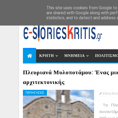
Αυγ 7, 2026
This site uses cookies from Google to d
are shared with Google along with perf
statistics, and to detect and address 
ΚΡΗΤΗ
ΜΝΗΜΕΙΑ
ΠΟΛΙΤΙΣΜ
Πλευριανά Μυλοποτάμου: Ένας μικ
αρχιτεκτονικής
ΠΕΡΙΗΓΗΣΕΙΣ
Ελένη Βασ
Τα Πλευ
συναντ