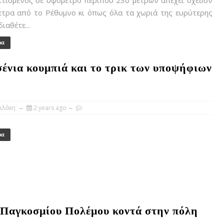
Κτισμένος σε υψόμετρο περίπου 230 μέτρων απέχει σχεδόν
ετρα από το Ρέθυμνο κι όπως όλα τα χωριά της ευρύτερης
ιαθέτε...
ρα
σένια κουμπιά και το τρικ των υποψήφιων
ιλάκη
2 years ago
ρα
' Παγκοσμίου Πολέμου κοντά στην πόλη