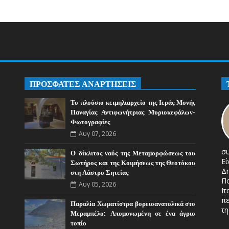
ΠΡΟΣΦΑΤΕΣ ΑΝΑΡΤΗΣΕΙΣ
Το πλούσιο κειμηλιαρχείο της Ιεράς Μονής
Παναγίας Αντιφωνήτριας Μυριοκεφάλων-
Φωτογραφίες
Αυγ 07, 2026
σ
Ο δίκλιτος ναός της Μεταμορφώσεως του
Ε
Σωτήρος και της Κοιμήσεως της Θεοτόκου
Δ
στη Λάστρο Σητείας
Π
Αυγ 05, 2026
Ιτ
πε
Παραλία Χωματίστρα βορειοανατολικά στο
τη
Μεραμπέλο: Απομονωμένη σε ένα άγριο
τοπίο