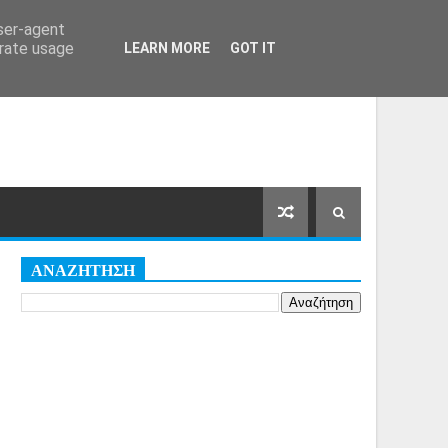
Αρχική Σελίδα
Όροι
Cookies
user-agent
erate usage
LEARN MORE
GOT IT
ΑΝΑΖΗΤΗΣΗ