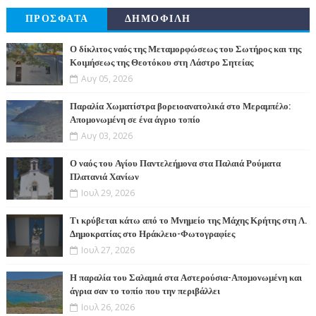
ΠΡΟΣΦΑΤΑ
ΔΗΜΟΦΙΛΗ
Ο δίκλιτος ναός της Μεταμορφώσεως του Σωτήρος και της
Κοιμήσεως της Θεοτόκου στη Λάστρο Σητείας
Αυγ 05, 2026
Παραλία Χωματίστρα βορειοανατολικά στο Μεραμπέλο:
Απομονωμένη σε ένα άγριο τοπίο
Αυγ 03, 2026
Ο ναός του Αγίου Παντελεήμονα στα Παλαιά Ρούματα
Πλατανιά Χανίων
Ιουλ 29, 2026
Τι κρύβεται κάτω από το Μνημείο της Μάχης Κρήτης στη Λ.
Δημοκρατίας στο Ηράκλειο-Φωτογραφίες
Ιουλ 27, 2026
Η παραλία του Σαλαμιά στα Αστερούσια-Απομονωμένη και
άγρια σαν το τοπίο που την περιβάλλει
Ιουλ 26, 2026