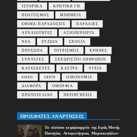
ΙΣΤΟΡΙΚΑ
ΚΡΗΤΙΚΗ ΓΗ
ΠΟΛΙΤΙΣΜΟΣ
ΜΝΗΜΕΙΑ
ΕΘΙΜΑ-ΠΑΡΑΔΟΣΕΙΣ
ΠΑΡΑΛΙΕΣ
ΑΡΧΑΙΟΤΗΤΕΣ
ΑΞΙΟΠΕΡΙΕΡΓΑ
ΝΕΑ
ΕΥΖΩΙΑ
ΣΧΟΛΙΑ
ΠΡΟΣΩΠΑ
ΤΟΥΡΙΣΜΟΣ
ΚΡΗΝΕΣ
ΣΥΝΤΑΓΕΣ
ΞΕΧΩΡΙΣΤΟΙ ΑΝΘΡΩΠΟΙ
ΚΑΤΑΣΚΕΥΕΣ
ΚΑΣΤΡΑ
ΥΓΕΙΑ
VIDEO
CRETE
ΟΙΚΟΝΟΜΙΑ
ΔΙΑΦΟΡΑ
ΟΜΟΡΦΙΑ
ΠΡΩΤΟΣΕΛΙΔΟ
ΠΕΡΙΗΓΉΣΕΙΣ
ΠΡΟΣΦΑΤΕΣ ΑΝΑΡΤΗΣΕΙΣ
Το πλούσιο κειμηλιαρχείο της Ιεράς Μονής
Παναγίας Αντιφωνήτριας Μυριοκεφάλων-