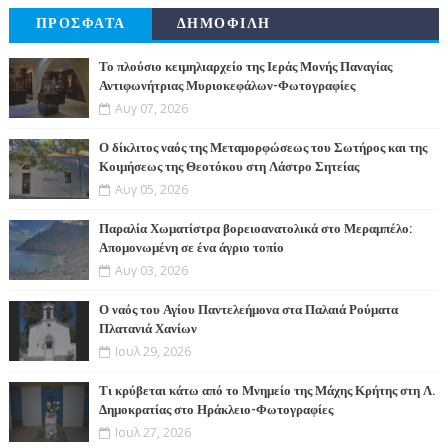
ΠΡΟΣΦΑΤΑ
ΔΗΜΟΦΙΛΗ
Το πλούσιο κειμηλιαρχείο της Ιεράς Μονής Παναγίας
Αντιφωνήτριας Μυριοκεφάλων-Φωτογραφίες
Αυγ 07, 2026
Ο δίκλιτος ναός της Μεταμορφώσεως του Σωτήρος και της
Κοιμήσεως της Θεοτόκου στη Λάστρο Σητείας
Αυγ 05, 2026
Παραλία Χωματίστρα βορειοανατολικά στο Μεραμπέλο:
Απομονωμένη σε ένα άγριο τοπίο
Αυγ 03, 2026
Ο ναός του Αγίου Παντελεήμονα στα Παλαιά Ρούματα
Πλατανιά Χανίων
Ιουλ 29, 2026
Τι κρύβεται κάτω από το Μνημείο της Μάχης Κρήτης στη Λ.
Δημοκρατίας στο Ηράκλειο-Φωτογραφίες
Ιουλ 27, 2026