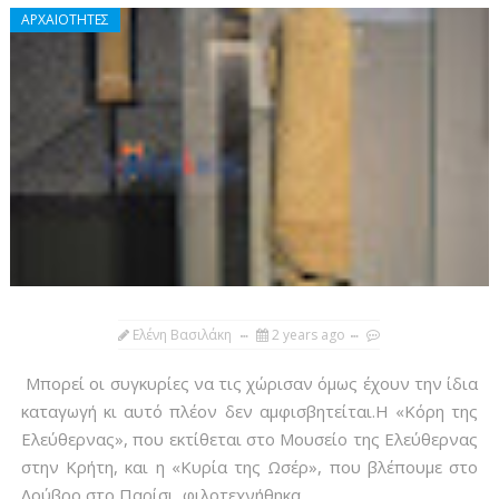
ΑΡΧΑΙΟΤΗΤΕΣ
Ελένη Βασιλάκη
2 years ago
Μπορεί οι συγκυρίες να τις χώρισαν όμως έχουν την ίδια
καταγωγή κι αυτό πλέον δεν αμφισβητείται.Η «Κόρη της
Ελεύθερνας», που εκτίθεται στο Μουσείο της Ελεύθερνας
στην Κρήτη, και η «Κυρία της Ωσέρ», που βλέπουμε στο
Λούβρο στο Παρίσι, φιλοτεχνήθηκα...