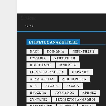
Σελίδες
HOME
ΕΤΙΚΈΤΕΣ ΑΝΑΖΉΤΗΣΗΣ
ΝΑΟΙ
ΚΟΙΝΩΝΙΑ
ΠΕΡΙΗΓΗΣΕΙΣ
ΙΣΤΟΡΙΚΑ
ΚΡΗΤΙΚΗ ΓΗ
ΠΟΛΙΤΙΣΜΟΣ
ΜΝΗΜΕΙΑ
ΕΘΙΜΑ-ΠΑΡΑΔΟΣΕΙΣ
ΠΑΡΑΛΙΕΣ
ΑΡΧΑΙΟΤΗΤΕΣ
ΑΞΙΟΠΕΡΙΕΡΓΑ
ΝΕΑ
ΕΥΖΩΙΑ
ΣΧΟΛΙΑ
ΠΡΟΣΩΠΑ
ΤΟΥΡΙΣΜΟΣ
ΚΡΗΝΕΣ
ΣΥΝΤΑΓΕΣ
ΞΕΧΩΡΙΣΤΟΙ ΑΝΘΡΩΠΟΙ