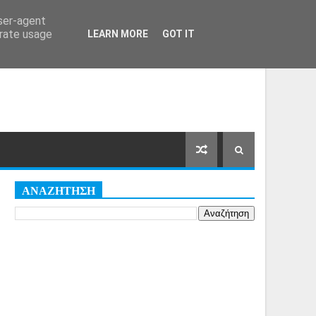
Αρχική Σελίδα
Όροι
Cookies
user-agent
erate usage
LEARN MORE
GOT IT
ΑΝΑΖΗΤΗΣΗ