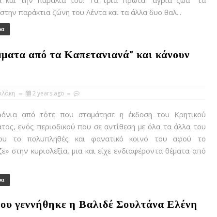
 και την παραλία του. Τα τρία πρώτα "άγρια ζώα" τα
στην παράκτια ζώνη του Λέντα και τα άλλα δυο θαλ...
ρα
ματα από τα Καπετανιανά" και κάνουν
ιλάκη
2 years ago
νια από τότε που σταμάτησε η έκδοση του Κρητικού
ος, ενός περιοδικού που σε αντίθεση με όλα τα άλλα του
του το πολυπληθές και φανατικό κοινό του αφού το
ζε» στην κυριολεξία, μια και είχε ενδιαφέροντα θέματα από
ρα
που γεννήθηκε η Βαλιδέ Σουλτάνα Ελένη