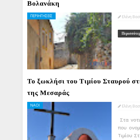
Βολανάκη
ΠΕΡΙΗΓΗΣΕΙΣ
Ελένη Βασ
Περισσότε
Το ξωκλήσι του Τιμίου Σταυρού σ
της Μεσαράς
ΝΑΟΙ
Ελένη Βασ
Στα νοτι
που ονομ
Τιμίου Στ