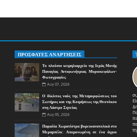
ΠΡΟΣΦΑΤΕΣ ΑΝΑΡΤΗΣΕΙΣ
Το πλούσιο κειμηλιαρχείο της Ιεράς Μονής
Παναγίας Αντιφωνήτριας Μυριοκεφάλων-
Φωτογραφίες
Αυγ 07, 2026
σ
Ο δίκλιτος ναός της Μεταμορφώσεως του
Ε
Σωτήρος και της Κοιμήσεως της Θεοτόκου
Δ
στη Λάστρο Σητείας
Π
Αυγ 05, 2026
Ιτ
πε
Παραλία Χωματίστρα βορειοανατολικά στο
τη
Μεραμπέλο: Απομονωμένη σε ένα άγριο