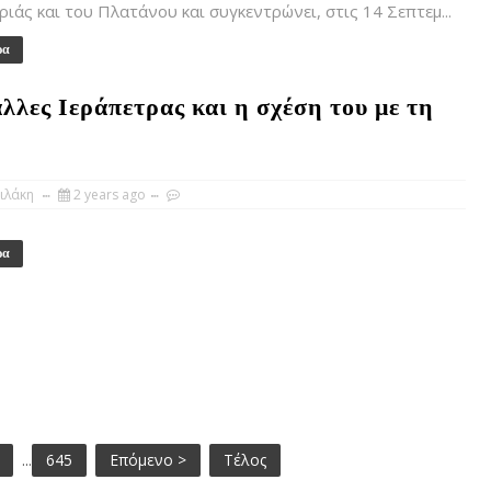
ριάς και του Πλατάνου και συγκεντρώνει, στις 14 Σεπτεμ...
ρα
λλες Ιεράπετρας και η σχέση του με τη
ιλάκη
2 years ago
ρα
...
645
Επόμενο >
Τέλος