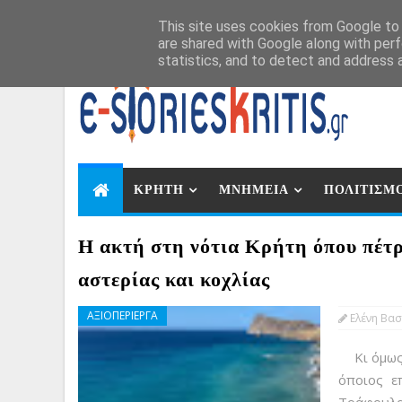
Αυγ 7, 2026
This site uses cookies from Google to d
are shared with Google along with perf
statistics, and to detect and address 
ΚΡΗΤΗ
ΜΝΗΜΕΙΑ
ΠΟΛΙΤΙΣΜ
Η ακτή στη νότια Κρήτη όπου πέτρ
αστερίας και κοχλίας
ΑΞΙΟΠΕΡΙΕΡΓΑ
Ελένη Βασ
Κι όμως α
όποιος ε