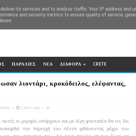
eliver its services and to analyze traffic. Your IP address and 
ormance and security metrics to ensure quality of service, gen
abuse.
ΟΣ
ΠΑΡΑΛΙΕΣ
ΝΕΑ
ΔΙΑΦΟΡΑ
CRETE
ωσαν λιοντάρι, κροκόδειλος, ελέφαντας,
ιλάκη
2 years ago
υτές οι μορφές υπάρχουν και με λίγη φαντασία θα τις δει
πισκεφθεί την περιοχή του Λέντα φθάνοντας μέχρι τον