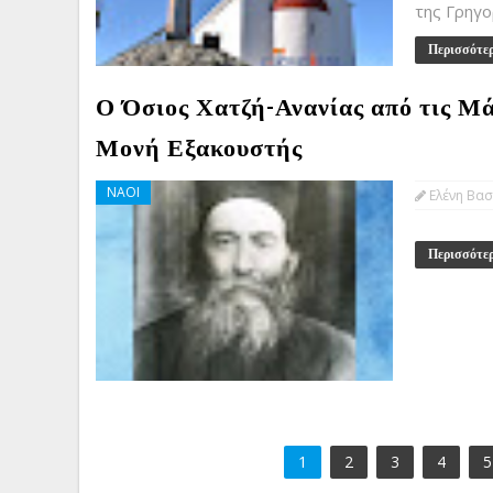
της Γρηγο
Περισσότε
Ο Όσιος Χατζή-Ανανίας από τις Μά
Μονή Εξακουστής
ΝΑΟΙ
Ελένη Βασ
Περισσότε
1
2
3
4
5