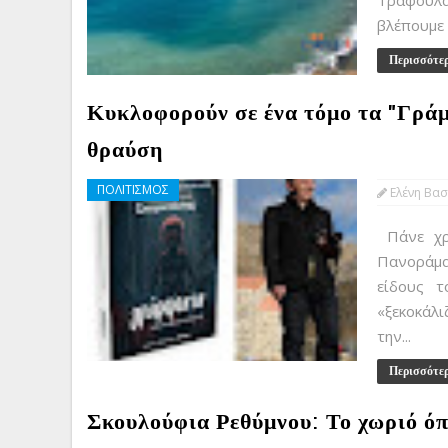
Τράφουλα
βλέπουμε 
Περισσότε
Κυκλοφορούν σε ένα τόμο τα "Γράμ
θραύση
ΠΟΛΙΤΙΣΜΟΣ
Ελένη Βασ
Πάνε χρό
Πανοράματ
είδους 
«ξεκοκάλι
την...
Περισσότε
Σκουλούφια Ρεθύμνου: Το χωριό ό