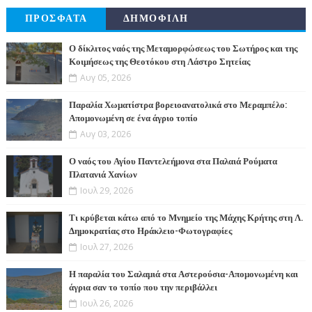
ΠΡΟΣΦΑΤΑ
ΔΗΜΟΦΙΛΗ
Ο δίκλιτος ναός της Μεταμορφώσεως του Σωτήρος και της
Κοιμήσεως της Θεοτόκου στη Λάστρο Σητείας
Αυγ 05, 2026
Παραλία Χωματίστρα βορειοανατολικά στο Μεραμπέλο:
Απομονωμένη σε ένα άγριο τοπίο
Αυγ 03, 2026
Ο ναός του Αγίου Παντελεήμονα στα Παλαιά Ρούματα
Πλατανιά Χανίων
Ιουλ 29, 2026
Τι κρύβεται κάτω από το Μνημείο της Μάχης Κρήτης στη Λ.
Δημοκρατίας στο Ηράκλειο-Φωτογραφίες
Ιουλ 27, 2026
Η παραλία του Σαλαμιά στα Αστερούσια-Απομονωμένη και
άγρια σαν το τοπίο που την περιβάλλει
Ιουλ 26, 2026