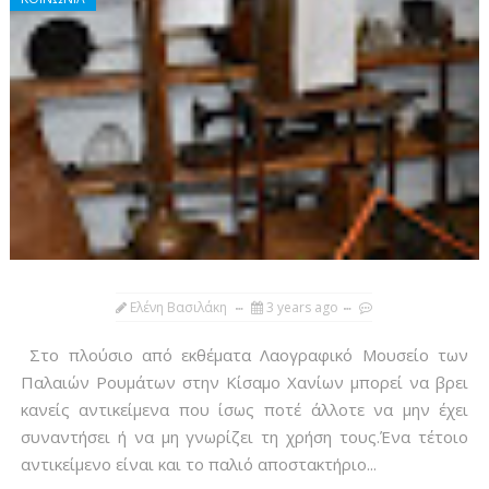
Ελένη Βασιλάκη
3 years ago
Στο πλούσιο από εκθέματα Λαογραφικό Μουσείο των
Παλαιών Ρουμάτων στην Κίσαμο Χανίων μπορεί να βρει
κανείς αντικείμενα που ίσως ποτέ άλλοτε να μην έχει
συναντήσει ή να μη γνωρίζει τη χρήση τους.Ένα τέτοιο
αντικείμενο είναι και το παλιό αποστακτήριο...