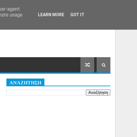
Αρχική Σελίδα
Όροι
Cookies
user-agent
erate usage
LEARN MORE
GOT IT
ΑΝΑΖΗΤΗΣΗ