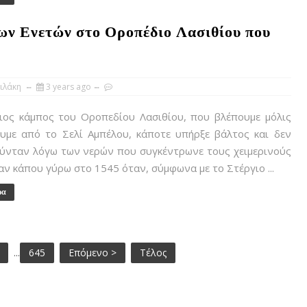
των Ενετών στο Οροπέδιο Λασιθίου που
ιλάκη
3 years ago
ος κάμπος του Οροπεδίου Λασιθίου, που βλέπουμε μόλις
υμε από το Σελί Αμπέλου, κάποτε υπήρξε βάλτος και δεν
ούνταν λόγω των νερών που συγκέντρωνε τους χειμερινούς
αν κάπου γύρω στο 1545 όταν, σύμφωνα με το Στέργιο ...
ρα
...
645
Επόμενο >
Τέλος