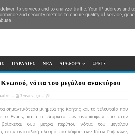
eliver its services and to analyze traffic. Your IP address and 
ormance and security metrics to ensure quality of service, gen
abuse.
ΟΣ
ΠΑΡΑΛΙΕΣ
ΝΕΑ
ΔΙΑΦΟΡΑ
CRETE
ς Κνωσού, νότια του μεγάλου ανακτόρου
ιλάκη
3 years ago
α σημαντικότερα μνημεία της Κρήτης και το τελευταίο που
ε ο Evans, κατά τη διάρκεια των ανασκαφών του στην
, βρίσκεται 600 μέτρα περίπου νότια του μεγάλου
υ, στην ανατολική πλευρά του λόφου των Κάτω Γυψάδων,