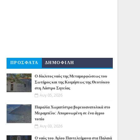
ΠΡΟΣΦΑΤΑ
ΔΗΜΟΦΙΛΗ
Ο δίκλιτος ναός της Μεταμορφώσεως του
Σωτήρος και της Κοιμήσεως της Θεοτόκου
στη Λάστρο Σητείας
Αυγ 05, 2026
Παραλία Χωματίστρα βορειοανατολικά στο
Μεραμπέλο: Απομονωμένη σε ένα άγριο
τοπίο
Αυγ 03, 2026
Ο ναός του Αγίου Παντελεήμονα στα Παλαιά