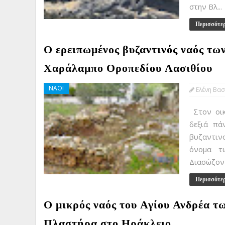
στην Βλ...
Περισσότε
Ο ερειπωμένος βυζαντινός ναός τω
Χαράλαμπο Οροπεδίου Λασιθίου
ΝΑΟΙ
Ελένη Βασ
Στον οικ
δεξιά πά
βυζαντιν
όνομα τ
Διασώζοντ
Περισσότε
Ο μικρός ναός του Αγίου Ανδρέα τ
Πλαστήρα στο Ηράκλειο