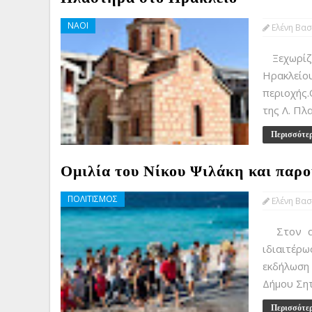
ΝΑΟΙ
Ελένη Βασ
Ξεχωρίζ
Ηρακλείου
περιοχής.
της Λ. Πλ
Περισσότε
Ομιλία του Νίκου Ψιλάκη και παρο
ΠΟΛΙΤΙΣΜΟΣ
Ελένη Βασ
Στον ανε
ιδιαιτέρω
εκδήλωση
Δήμου Σητ
Περισσότε