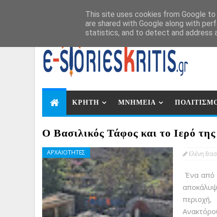
Αυγ 6, 2026
This site uses cookies from Google to d
are shared with Google along with perf
statistics, and to detect and address 
ΚΡΗΤΗ
ΜΝΗΜΕΙΑ
ΠΟΛΙΤΙΣΜ
Ο Βασιλικός Τάφος και το Ιερό τη
ΑΡΧΑΙΟΤΗΤΕΣ
Ελένη Βασ
Ένα από τ
αποκάλυψ
περιοχή
Aνακτόρο