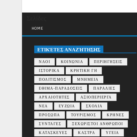
Σελίδες
HOME
ΕΤΙΚΈΤΕΣ ΑΝΑΖΉΤΗΣΗΣ
ΝΑΟΙ
ΚΟΙΝΩΝΙΑ
ΠΕΡΙΗΓΗΣΕΙΣ
ΙΣΤΟΡΙΚΑ
ΚΡΗΤΙΚΗ ΓΗ
ΠΟΛΙΤΙΣΜΟΣ
ΜΝΗΜΕΙΑ
ΕΘΙΜΑ-ΠΑΡΑΔΟΣΕΙΣ
ΠΑΡΑΛΙΕΣ
ΑΡΧΑΙΟΤΗΤΕΣ
ΑΞΙΟΠΕΡΙΕΡΓΑ
ΝΕΑ
ΕΥΖΩΙΑ
ΣΧΟΛΙΑ
ΠΡΟΣΩΠΑ
ΤΟΥΡΙΣΜΟΣ
ΚΡΗΝΕΣ
ΣΥΝΤΑΓΕΣ
ΞΕΧΩΡΙΣΤΟΙ ΑΝΘΡΩΠΟΙ
ΚΑΤΑΣΚΕΥΕΣ
ΚΑΣΤΡΑ
ΥΓΕΙΑ