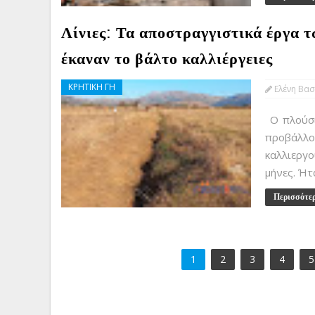
Λίνιες: Τα αποστραγγιστικά έργα 
έκαναν το βάλτο καλλιέργειες
ΚΡΗΤΙΚΗ ΓΗ
Ελένη Βασ
Ο πλούσι
προβάλλο
καλλιεργ
μήνες. Ήτ
Περισσότε
1
2
3
4
5