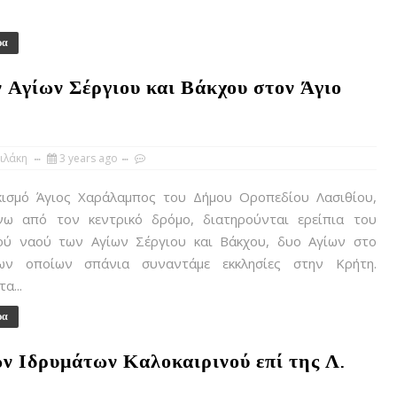
ρα
ν Αγίων Σέργιου και Βάκχου στον Άγιο
ιλάκη
3 years ago
ισμό Άγιος Χαράλαμπος του Δήμου Οροπεδίου Λασιθίου,
νω από τον κεντρικό δρόμο, διατηρούνται ερείπια του
ού ναού των Αγίων Σέργιου και Βάκχου, δυο Αγίων στο
ων οποίων σπάνια συναντάμε εκκλησίες στην Κρήτη.
α...
ρα
ων Ιδρυμάτων Καλοκαιρινού επί της Λ.