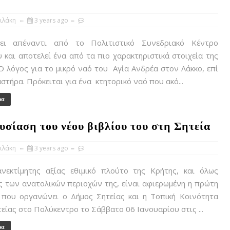
ιλάκη
3 years ago
ει απέναντι από το Πολιτιστικό Συνεδριακό Κέντρο
 και αποτελεί ένα από τα πιο χαρακτηριστικά στοιχεία της
Ο λόγος για το μικρό ναό του Αγία Ανδρέα στον Λάκκο, επί
αστήρα. Πρόκειται για ένα κτητορικό ναό που ακό...
ρα
υσίαση του νέου βιβλίου του στη Σητεία
ιλάκη
3 years ago
κτίμητης αξίας εθιμικό πλούτο της Κρήτης, και όλως
ς των ανατολικών περιοχών της, είναι αφιερωμένη η πρώτη
 που οργανώνει ο Δήμος Σητείας και η Τοπική Κοινότητα
είας στο Πολύκεντρο το Σάββατο 06 Ιανουαρίου στις ...
ρα