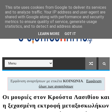
This site uses cookies from Google to deliver its services
and to analyze traffic. Your IP address and user-agent are
shared with Google along with performance and security
metrics to ensure quality of service, generate usage
statistics, and to detect and address abuse.
LEARN MORE
GOT IT
Εμφάνιση αναρτήσεων με ετικέτα
ΚΟΙΝΩΝΙΑ
.
Εμφάνιση
όλων των αναρτήσεων
Οι μουριές στον Κρούστα Λασιθίου και
η ξεχασμένη εκτροφή μεταξοσκωλήκων