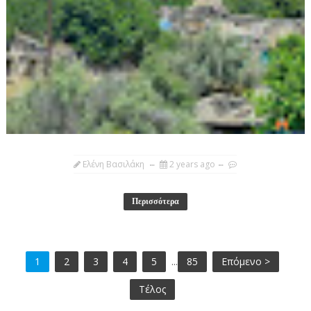
Ελένη Βασιλάκη
2 years ago
Περισσότερα
1
2
3
4
5
...
85
Επόμενο >
Τέλος