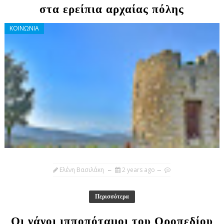
στα ερείπια αρχαίας πόλης
ΚΟΙΝΩΝΙΑ
Ελένη Βασιλάκη
2 years ago
Περισσότερα
Οι νάνοι ιπποπόταμοι του Οροπεδίου