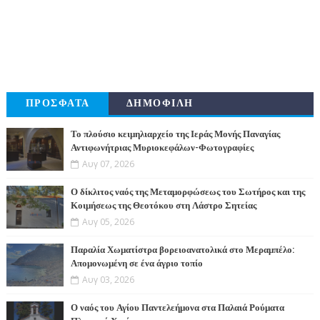
ΠΡΟΣΦΑΤΑ
ΔΗΜΟΦΙΛΗ
Το πλούσιο κειμηλιαρχείο της Ιεράς Μονής Παναγίας
Αντιφωνήτριας Μυριοκεφάλων-Φωτογραφίες
Αυγ 07, 2026
Ο δίκλιτος ναός της Μεταμορφώσεως του Σωτήρος και της
Κοιμήσεως της Θεοτόκου στη Λάστρο Σητείας
Αυγ 05, 2026
Παραλία Χωματίστρα βορειοανατολικά στο Μεραμπέλο:
Απομονωμένη σε ένα άγριο τοπίο
Αυγ 03, 2026
Ο ναός του Αγίου Παντελεήμονα στα Παλαιά Ρούματα