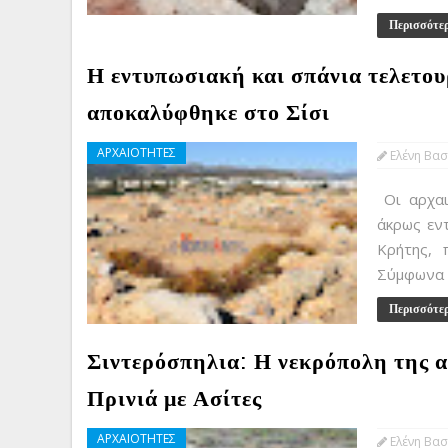
Περισσότε
Η εντυπωσιακή και σπάνια τελετο
αποκαλύφθηκε στο Σίσι
ΑΡΧΑΙΟΤΗΤΕΣ
Ελένη Βασ
Οι αρχαι
άκρως εντ
Κρήτης, 
Σύμφωνα μ
Περισσότε
Σιντερόσπηλια: Η νεκρόπολη της α
Πρινιά με Ασίτες
ΑΡΧΑΙΟΤΗΤΕΣ
Ελένη Βασ