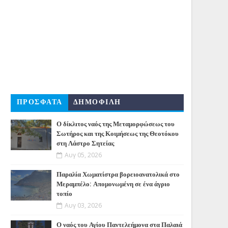
ΠΡΟΣΦΑΤΑ
ΔΗΜΟΦΙΛΗ
Ο δίκλιτος ναός της Μεταμορφώσεως του
Σωτήρος και της Κοιμήσεως της Θεοτόκου
στη Λάστρο Σητείας
Αυγ 05, 2026
Παραλία Χωματίστρα βορειοανατολικά στο
Μεραμπέλο: Απομονωμένη σε ένα άγριο
τοπίο
Αυγ 03, 2026
Ο ναός του Αγίου Παντελεήμονα στα Παλαιά