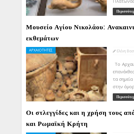
Πλάτωνας 
Περισσότε
Μουσείο Αγίου Νικολάου: Ανακαινι
εκθεμάτων
ΑΡΧΑΙΟΤΗΤΕΣ
Ελένη Βασ
Το Αρχαιο
επανέκθεσ
τα σημεία
στην όμορ
Περισσότε
Οι στλεγγίδες και η χρήση τους απ
και Ρωμαϊκή Κρήτη