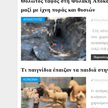
Θολωτός τάφος στη Φυλακή Αποκο
μαζί με ίχνη πυράς και θυσιών
ΑΡΧΑΙΟΤΗΤΕΣ
Ελένη Βασ
Στη νότι
του χωρι
ανασκάφη
ΙΙΙΑ2-ΙΙΙΒ
Περισσότε
Τι παιγνίδια έπαιζαν τα παιδιά στ
ΚΟΙΝΩΝΙΑ
Ελένη Βασ
Η ανάγκη
κινήσουν
χαρούμεν