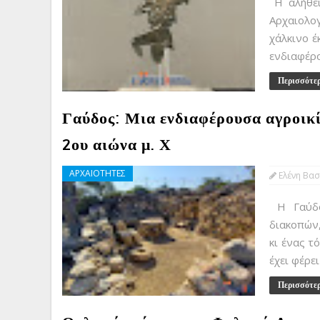
Η αλήθει
Αρχαιολο
χάλκινο έ
ενδιαφέρο
Περισσότε
Γαύδος: Μια ενδιαφέρουσα αγροικί
2ου αιώνα μ. Χ
ΑΡΧΑΙΟΤΗΤΕΣ
Ελένη Βασ
Η Γαύδος
διακοπών,
κι ένας τ
έχει φέρε
Περισσότε