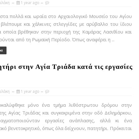
ιλάκη
1 year ago
στα πολλά και ωραία στο Αρχαιολογικό Μουσείο του Αγίου
βλέπουμε και χάλκινες στλεγγίδες με αρύβαλλο του ίδιου
α οποία βρέθηκαν στην περιοχή της Καμάρας Λασιθίου και
ύνται από τη Ρωμαϊκή Περίοδο. Όπως αναφέρει η ...
ρα
ήρι στην Αγία Τριάδα κατά τις εργασίες
ιλάκη
1 year ago
καλύφθηκε μόνο ένα τμήμα λιθόστρωτου δρόμου στην
της Αγίας Τριάδας και συγκεκριμένα στην οδό Δελημάρκου,
αγματοποιούνταν εργασίες ανάπλασης, αλλά κι ένα
κό βενετοκρητικό, όπως όλα δείχνουν, πατητήρι. Πρόκειται