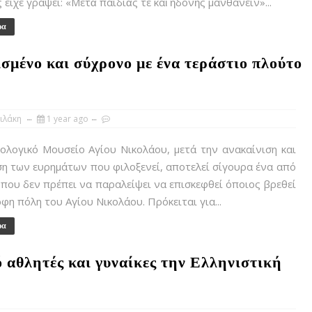
είχε γράψει: «Μετὰ παιδιᾶς τε καὶ ἡδονῆς μανθάνειν»...
ρα
σμένο και σύχρονο με ένα τεράστιο πλούτο
ιλάκη
1 year ago
λογικό Μουσείο Αγίου Νικολάου, μετά την ανακαίνιση και
η των ευρημάτων που φιλοξενεί, αποτελεί σίγουρα ένα από
 που δεν πρέπει να παραλείψει να επισκεφθεί όποιος βρεθεί
φη πόλη του Αγίου Νικολάου. Πρόκειται για...
ρα
ό αθλητές και γυναίκες την Ελληνιστική