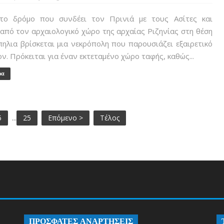
 δρόμο που συνδέει τον Πρινιά με τους Ασίτες και
από τον αρχαιολογικό χώρο της αρχαίας Ριζηνίας στη θέση
ηλια βρίσκεται μια νεκρόπολη που παρουσιάζει εξαιρετικό
ν. Πρόκειται για έναν εκτεταμένο χώρο ταφής, καθώς...
ρα
5
...
25
Επόμενο >
Τέλος
ΠΡΟΣΦΑΤΕΣ ΑΝΑΡΤΗΣΕΙΣ