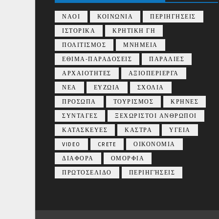
ΝΑΟΙ
ΚΟΙΝΩΝΙΑ
ΠΕΡΙΗΓΗΣΕΙΣ
ΙΣΤΟΡΙΚΑ
ΚΡΗΤΙΚΗ ΓΗ
ΠΟΛΙΤΙΣΜΟΣ
ΜΝΗΜΕΙΑ
ΕΘΙΜΑ-ΠΑΡΑΔΟΣΕΙΣ
ΠΑΡΑΛΙΕΣ
ΑΡΧΑΙΟΤΗΤΕΣ
ΑΞΙΟΠΕΡΙΕΡΓΑ
ΝΕΑ
ΕΥΖΩΙΑ
ΣΧΟΛΙΑ
ΠΡΟΣΩΠΑ
ΤΟΥΡΙΣΜΟΣ
ΚΡΗΝΕΣ
ΣΥΝΤΑΓΕΣ
ΞΕΧΩΡΙΣΤΟΙ ΑΝΘΡΩΠΟΙ
ΚΑΤΑΣΚΕΥΕΣ
ΚΑΣΤΡΑ
ΥΓΕΙΑ
VIDEO
CRETE
ΟΙΚΟΝΟΜΙΑ
ΔΙΑΦΟΡΑ
ΟΜΟΡΦΙΑ
ΠΡΩΤΟΣΕΛΙΔΟ
ΠΕΡΙΗΓΉΣΕΙΣ