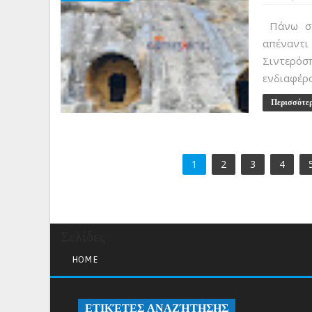
Πάνω στο
απέναντι 
Σιντερόσπ
ενδιαφέρο
Περισσότε
1
2
3
4
Σελίδες
HOME
ΕΤΙΚΈΤΕΣ ΑΝΑΖΉΤΗΣΗΣ