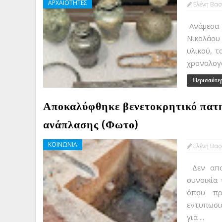
ΑΡΧΑΙΟΤΗΤΕΣ
Ελένη Βασ
Ανάμεσα 
Νικολάου 
υλικού, τ
χρονολογο
Περισσότε
Αποκαλύφθηκε βενετοκρητικό πατητ
ανάπλασης (Φωτο)
ΚΟΙΝΩΝΙΑ
Ελένη Βασ
Δεν απο
συνοικία 
όπου πρ
εντυπωσια
για ...