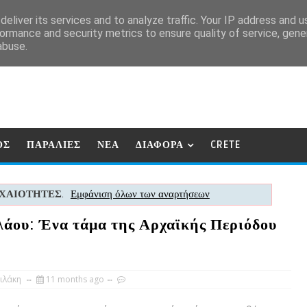
eliver its services and to analyze traffic. Your IP address and 
ormance and security metrics to ensure quality of service, gen
abuse.
ΟΣ
ΠΑΡΑΛΙΕΣ
ΝΕΑ
ΔΙΑΦΟΡΑ
CRETE
ΧΑΙΟΤΗΤΕΣ
.
Εμφάνιση όλων των αναρτήσεων
λάου: Ένα τάμα της Αρχαϊκής Περιόδου
ιλάκη
11 months ago