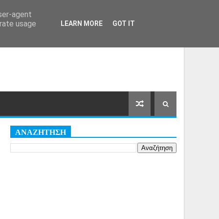
Αρχική Σελίδα
Όροι
Cookies
user-agent
erate usage
LEARN MORE
GOT IT
ΑΝΑΖΗΤΗΣΗ