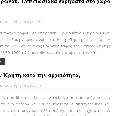
ρώνου: Εντυπωσιακά ευρήματα στο χώρο
ιλάκη
1 year ago
α πλαγιά λόφου, σε απόσταση 1 χιλιομέτρου βορειοδυτικά
ού Φυλακή Αποκορώνου, στη θέση «Της τρύπας τ’ αρμί»
κε το 1981 σημαντικός θολωτός τάφος της Υστερομινωικής
 (1370-1200 π.Χ.) περιόδου, ανάλογος αρχιτεκτονικά ...
ρα
ην Κρήτη κατά την αρχαιότητα;
ιλάκη
1 year ago
 ένα παιδί να παίξει με αντικείμενα που μπορούν να του
 το ενδιαφέρον και να το κρατήσουν απασχολημένο και
ο δεν είναι σύγχρονη αλλά υπήρχε από την αρχαιότητα. Ο