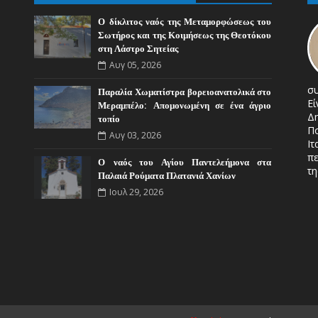
Ο δίκλιτος ναός της Μεταμορφώσεως του
Σωτήρος και της Κοιμήσεως της Θεοτόκου
στη Λάστρο Σητείας
Αυγ 05, 2026
σ
Παραλία Χωματίστρα βορειοανατολικά στο
Ε
Μεραμπέλο: Απομονωμένη σε ένα άγριο
Δ
τοπίο
Π
Αυγ 03, 2026
Ιτ
πε
Ο ναός του Αγίου Παντελεήμονα στα
τη
Παλαιά Ρούματα Πλατανιά Χανίων
Ιουλ 29, 2026